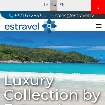
LV
RU
EN
+371 67283300
sales@estravel.lv
Luxury
Collection by