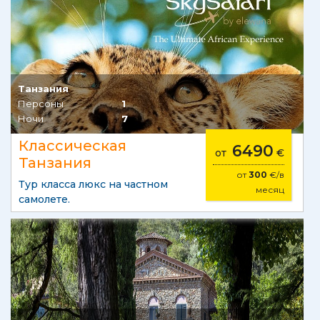
Танзания
Персоны
1
Ночи
7
Классическая
6490
от
€
Танзания
от
300
€/в
Тур класса люкс на частном
месяц
самолете.