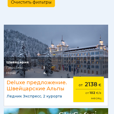
Швейцария
Персоны
1
Ночи
4
Deluxe предложение.
2138
от
€
Швейцарские Альпы
от
102
€/в
Ледник Экспресс, 2 курорта
месяц