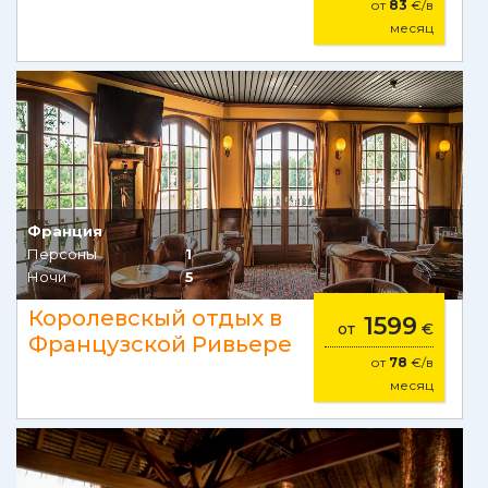
от
83
€/в
месяц
Франция
Персоны
1
Ночи
5
Королевскый отдых в
1599
от
€
Французской Ривьере
от
78
€/в
месяц