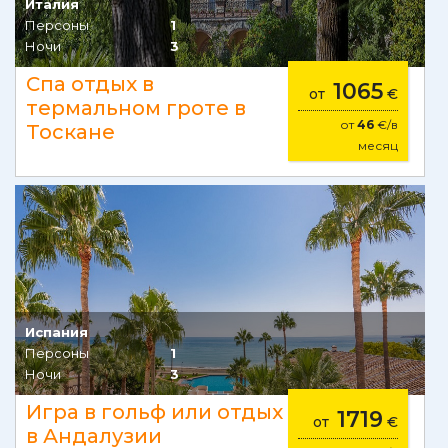
Италия
Персоны
1
Ночи
3
Спа отдых в
1065
от
€
термальном гроте в
от
46
€/в
Тоскане
месяц
Испания
Персоны
1
Ночи
3
Игра в гольф или отдых
1719
от
€
в Андалузии