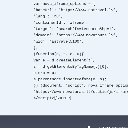
var nova_iframe_options = {
'baseUrl': 'https://www.estravel.lv',
'lang': 'ru',
'containerId': 'iframe',
'target': 'search?fs=tvsearch&hp=1',
'domain': 'https://www.novatours.lv',
'wid': 'Estravel5100',
};
(function(d, t, o, u){
var e = d.createElement(t),
s = d.getElementsByTagName(t)[0];
e.src = u;
s.parentNode.insertBefore(e, s);
}) (document, 'script', nova_iframe_optio
'https://www.novaturas.lt/static/js/ifram
{/source}
</script>