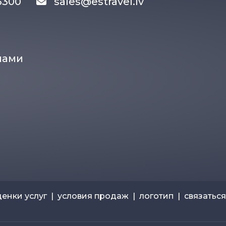
83300
sales@estravel.lv
нами
ценки услуг
|
условия продаж
|
логотип
|
связаться