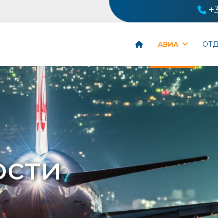
+
АВИА
ОТ
ости