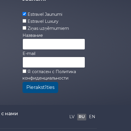
Estravel Jaunumi
Estravel Luxury
Ziņas uzņēmumiem
Название
E-mail
Я согласен с
Политика
конфиденциальности
Pierakstīties
 с нами
LV
RU
EN