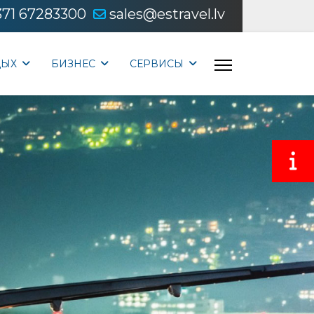
371 67283300
sales@estravel.lv
ДЫХ
БИЗНЕС
CЕРВИСЫ