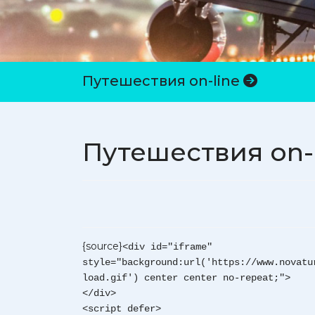
Путешествия on-line
Путешествия on-
{source}
<div id="iframe"
style="background:url('https://www.novatu
load.gif') center center no-repeat;">
</div>
<script defer>