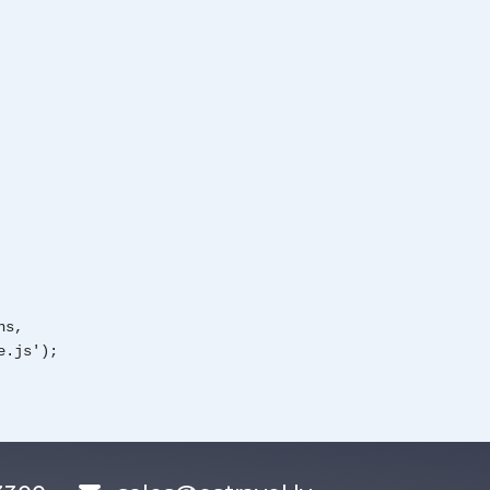
ns,
e.js');