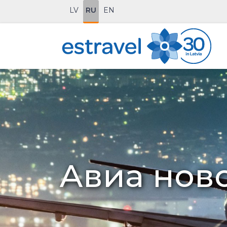
LV
RU
EN
Авиа нов