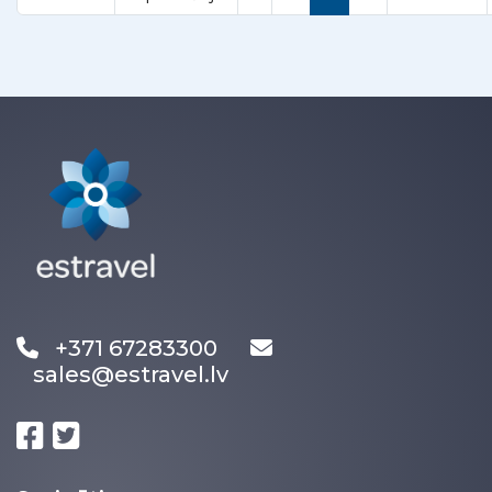
+371 67283300
sales@estravel.lv