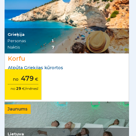
Grieķija
Personas
1
Naktis
7
Korfu
Atpūta Grieķijas kūrortos
479
no
€
no
29
€/mēnesī
Jaunums
Lietuva