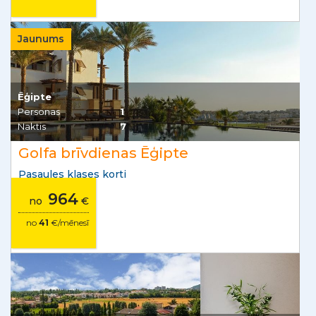
Jaunums
Ēģipte
Personas
1
Naktis
7
Golfa brīvdienas Ēģipte
Pasaules klases korti
964
no
€
no
41
€/mēnesī