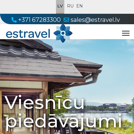
LV
RU
EN
+371 67283300
sales@estravel.lv
Viesnīcu
piedāvājumi