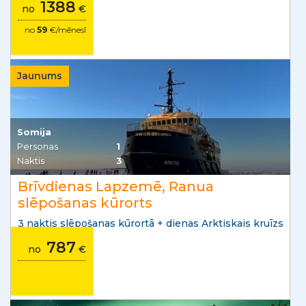
1388
no
€
no
59
€/mēnesī
Jaunums
Somija
Personas
1
Naktis
3
Brīvdienas Lapzemē, Ranua
slēpošanas kūrorts
3 naktis slēpošanas kūrortā + dienas Arktiskais kruīzs
787
no
€