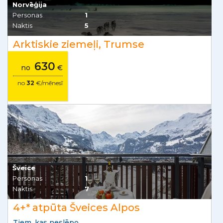
Norvēģija
Personas
1
Naktis
5
Arktiskie ziemeļi, Trumse
630
no
€
no
32
€/mēnesī
Šveice
Personas
1
Naktis
7
4+* atpūta Šveices Alpos
Tiem, kas neslēpo