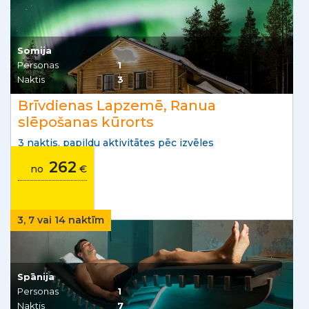
Somija
Personas
1
Naktis
3
Brīvdienas Lapzemē, Ranua
slēpošanas kūrorts
3 naktis, papildu aktivitātes pēc izvēles
262
no
€
3, 7 vai 14 naktīm
Spānija
Personas
1
Naktis
7