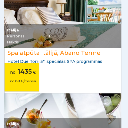
Itālija
Personas
1
Naktis
5
Spa atpūta Itālijā, Abano Terme
Hotel Due Torri 5*, speciālās SPA programmas
1435
no
€
no
69
€/mēnesī
Itālija