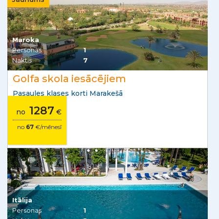
Maroka
Personas
1
Naktis
7
Golfa skola iesācējiem
Pasaules klases korti Marakešā
1287
no
€
no
67
€/mēnesī
Itālija
Personas
1