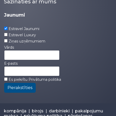
Sazināties ar mums
Jaunumi
Estravel Jaunumi
Estravel Luxury
Ziņas uzņēmumiem
Vārds
E-pasts
Es piekrītu
Privātuma politika
Pierakstīties
kompānija
|
birojs
|
darbinieki
|
pakalpojumu
maksa
|
privātuma politika
|
pārdošanas