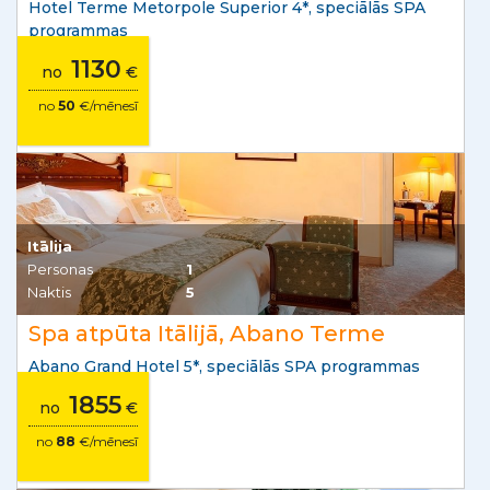
Hotel Terme Metorpole Superior 4*, speciālās SPA
programmas
1130
no
€
no
50
€/mēnesī
Itālija
Personas
1
Naktis
5
Spa atpūta Itālijā, Abano Terme
Abano Grand Hotel 5*, speciālās SPA programmas
1855
no
€
no
88
€/mēnesī