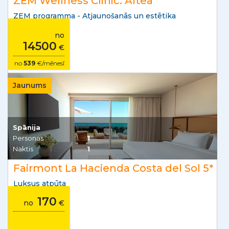
ZEM Wellness Clinic. Altea
ZEM programma - Atjaunošanās un estētika
no
14500
€
no
539
€/mēnesī
Jaunums
Spānija
Personas
1
Naktis
1
Fairmont La Hacienda Costa del Sol 5*
Luksus atpūta
170
no
€