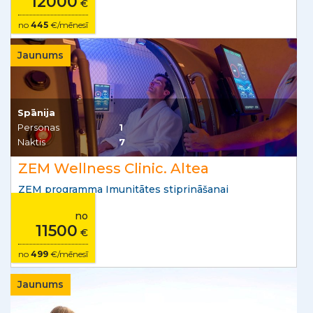
12000
€
no
445
€/mēnesī
Jaunums
Spānija
Personas
1
Naktis
7
ZEM Wellness Clinic. Altea
ZEM programma Imunitātes stiprināšanai
no
11500
€
no
499
€/mēnesī
Jaunums