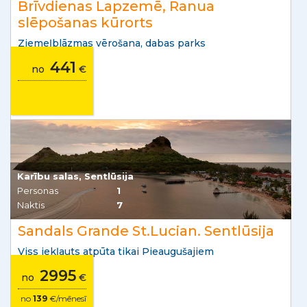
Brīvdienas Lapzemē, Ranua
slēpošanas kūrorts
Ziemeļblāzmas vērošana, dabas parks
441
no
€
Karību salas, Sentlūsija
Personas
1
Naktis
7
Sandals Grande St.Lucian. Sentlūsija
Viss iekļauts atpūta tikai Pieaugušajiem
2995
no
€
no
139
€/mēnesī