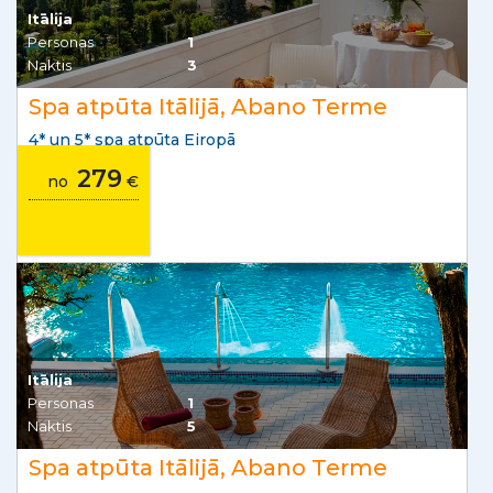
Itālija
Personas
1
Naktis
3
Spa atpūta Itālijā, Abano Terme
4* un 5* spa atpūta Eiropā
279
no
€
Itālija
Personas
1
Naktis
5
Spa atpūta Itālijā, Abano Terme