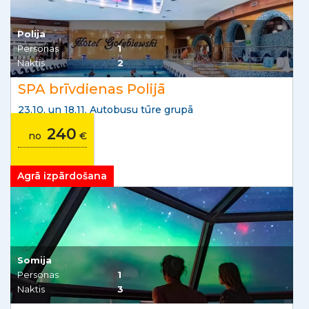
Polija
Personas
1
Naktis
2
SPA brīvdienas Polijā
23.10. un 18.11. Autobusu tūre grupā
240
no
€
Agrā izpārdošana
Somija
Personas
1
Naktis
3