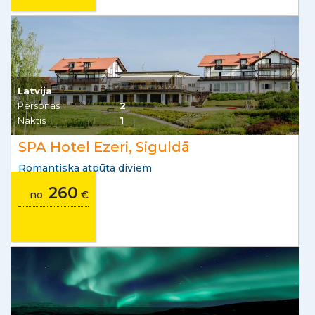
Latvija
Personas
2
Naktis
1
SPA Hotel Ezeri, Siguldā
Romantiska atpūta diviem
260
no
€