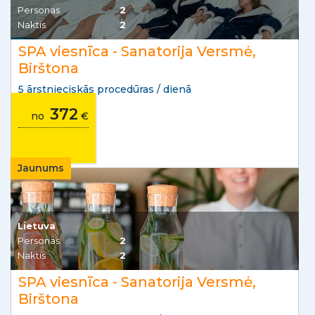
Personas
2
Naktis
2
SPA viesnīca - Sanatorija Versmė,
Birštona
5 ārstnieciskās procedūras / dienā
372
no
€
Jaunums
Lietuva
Personas
2
Naktis
2
SPA viesnīca - Sanatorija Versmė,
Birštona