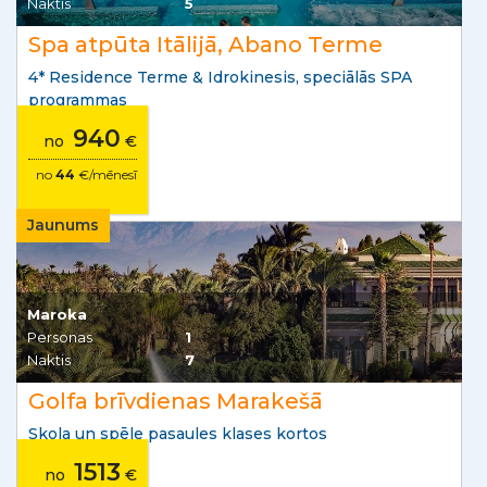
Naktis
5
Spa atpūta Itālijā, Abano Terme
4* Residence Terme & Idrokinesis, speciālās SPA
programmas
940
no
€
no
44
€/mēnesī
Jaunums
Maroka
Personas
1
Naktis
7
Golfa brīvdienas Marakešā
Skola un spēle pasaules klases kortos
1513
no
€