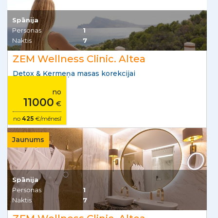
Spānija
Personas
1
Naktis
7
ZEM Wellness Clinic. Altea
Detox & Ķermeņa masas korekcijai
no
11000
€
no
425
€/mēnesī
Jaunums
Spānija
Personas
1
Naktis
7