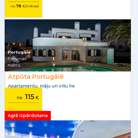
no
78
€/mēnesī
Portugāle
Personas
1
Naktis
7
Atpūta Portugālē
Apartamentu, māju un villu īre
115
no
€
Agrā izpārdošana