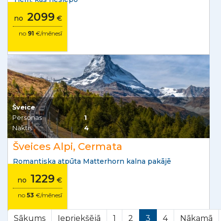
2099
no
€
no
91
€/mēnesī
Šveice
Personas
1
Naktis
4
Šveices Alpi, Cermata
Romantiska atpūta Matterhorn kalna pakājē
1229
no
€
no
53
€/mēnesī
Sākums
Iepriekšējā
1
2
3
4
Nākamā