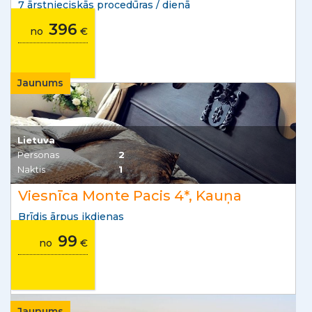
7 ārstnieciskās procedūras / dienā
396
no
€
Jaunums
Lietuva
Personas
2
Naktis
1
Viesnīca Monte Pacis 4*, Kauņa
Brīdis ārpus ikdienas
99
no
€
Jaunums