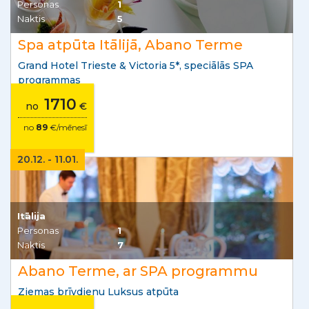
Personas
1
Naktis
5
Spa atpūta Itālijā, Abano Terme
Grand Hotel Trieste & Victoria 5*, speciālās SPA
programmas
1710
no
€
no
89
€/mēnesī
20.12. - 11.01.
Itālija
Personas
1
Naktis
7
Abano Terme, ar SPA programmu
Ziemas brīvdienu Luksus atpūta