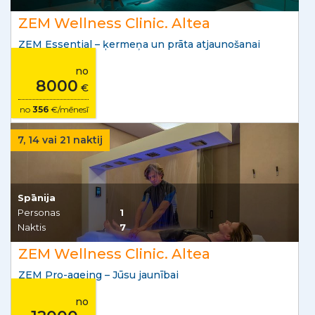
ZEM Wellness Clinic. Altea
ZEM Essential – ķermeņa un prāta atjaunošanai
no
8000
€
no
356
€/mēnesī
7, 14 vai 21 naktij
Spānija
Personas
1
Naktis
7
ZEM Wellness Clinic. Altea
ZEM Pro-ageing – Jūsu jaunībai
no