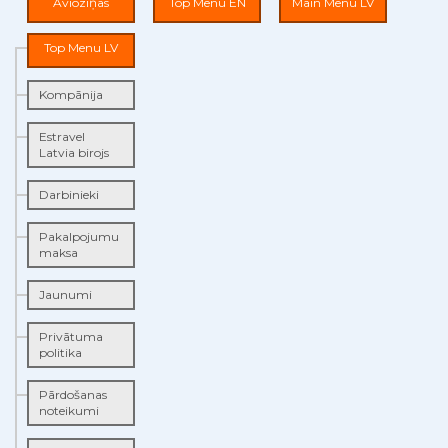
Avioziņas
Top Menu EN
Main Menu LV
Top Menu LV
Kompānija
Estravel
Latvia birojs
Darbinieki
Pakalpojumu
maksa
Jaunumi
Privātuma
politika
Pārdošanas
noteikumi