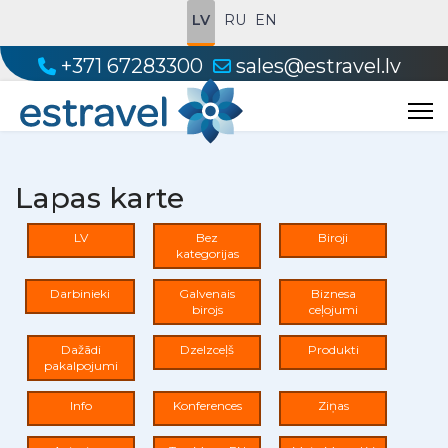
LV
RU
EN
+371 67283300
sales@estravel.lv
Lapas karte
LV
Bez
Biroji
kategorijas
Darbinieki
Galvenais
Biznesa
birojs
ceļojumi
Dažādi
Dzelzceļš
Produkti
pakalpojumi
Info
Konferences
Ziņas