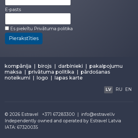
E-pasts
Es piekrītu
Privātuma politika
Pierakstīties
kompānija
|
birojs
|
darbinieki
|
pakalpojumu
maksa
|
privātuma politika
|
pārdošanas
noteikumi
|
logo
|
lapas karte
LV
RU
EN
© 2026
Estravel
+371 67283300 |
info@estravel.lv
Independently owned and operated by Estravel Latvia
IATA: 67320035