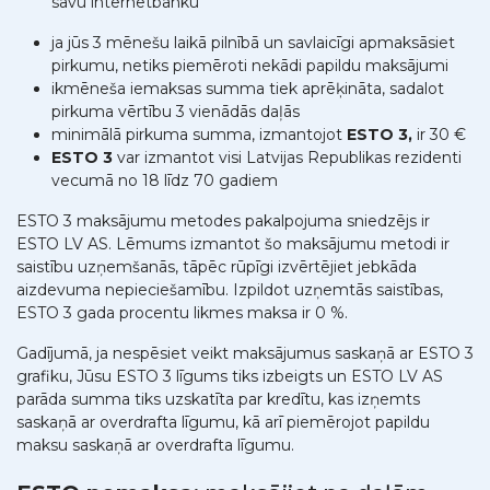
savu internetbanku
ja jūs 3 mēnešu laikā pilnībā un savlaicīgi apmaksāsiet
pirkumu, netiks piemēroti nekādi papildu maksājumi
ikmēneša iemaksas summa tiek aprēķināta, sadalot
pirkuma vērtību 3 vienādās daļās
minimālā pirkuma summa, izmantojot
ESTO 3,
ir 30 €
ESTO 3
var izmantot visi Latvijas Republikas rezidenti
vecumā no 18 līdz 70 gadiem
ESTO 3 maksājumu metodes pakalpojuma sniedzējs ir
ESTO LV AS. Lēmums izmantot šo maksājumu metodi ir
saistību uzņemšanās, tāpēc rūpīgi izvērtējiet jebkāda
aizdevuma nepieciešamību. Izpildot uzņemtās saistības,
ESTO 3 gada procentu likmes maksa ir 0 %.
Gadījumā, ja nespēsiet veikt maksājumus saskaņā ar ESTO 3
grafiku, Jūsu ESTO 3 līgums tiks izbeigts un ESTO LV AS
parāda summa tiks uzskatīta par kredītu, kas izņemts
saskaņā ar overdrafta līgumu, kā arī piemērojot papildu
maksu saskaņā ar overdrafta līgumu.