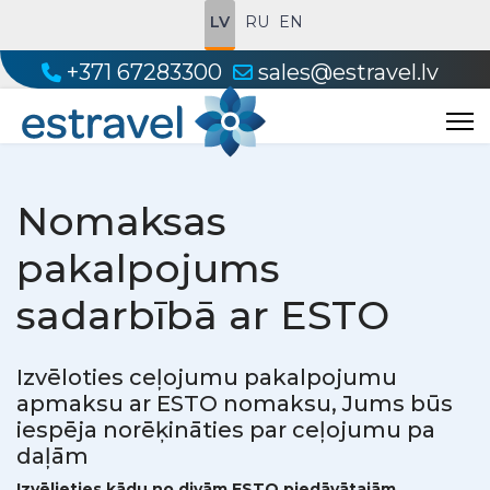
LV
RU
EN
+371 67283300
sales@estravel.lv
Nomaksas
pakalpojums
sadarbībā ar ESTO
Izvēloties ceļojumu pakalpojumu
apmaksu ar ESTO nomaksu, Jums būs
iespēja norēķināties par ceļojumu pa
daļām
Izvēlieties kādu no divām ESTO piedāvātajām