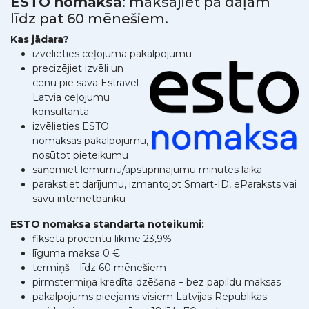
ESTO nomaksa
: maksājiet pa daļām
līdz pat 60 mēnešiem.
Kas jādara?
izvēlieties ceļojuma pakalpojumu
precizējiet izvēli un
cenu pie sava Estravel
Latvia ceļojumu
konsultanta
izvēlieties ESTO
nomaksas pakalpojumu,
nosūtot pieteikumu
saņemiet lēmumu/apstiprinājumu minūtes laikā
parakstiet darījumu, izmantojot Smart-ID, eParaksts vai
savu internetbanku
ESTO nomaksa standarta noteikumi:
fiksēta procentu likme 23,9%
līguma maksa 0 €
termiņš – līdz 60 mēnešiem
pirmstermiņa kredīta dzēšana – bez papildu maksas
pakalpojums pieejams visiem Latvijas Republikas