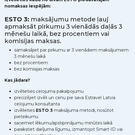
nomaksas iespējām:
ESTO 3:
maksājumu metode ļauj
apmaksāt pirkumu 3 vienādās daļās 3
mēnešu laikā, bez procentiem vai
komisijas maksas.
samaksājiet par pirkumu ar 3 vienādiem maksājumiem
3 mēnešu laikā
bez procentiem
bez komisijas maksas
Kas jādara?
izvēlieties ceļojuma pakalpojumu
precizējiet izvēli un cenu pie sava Estravel Latvia
ceļojumu konsultanta
izvēlieties
ESTO 3
maksājuma metodi, nosūtot
pieteikumu
saņemiet lēkumu/apstiprinājumu minūtes laikā
parakstiet darījuma līgumu, izmantojot Smart-ID vai