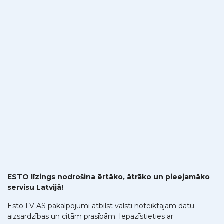
ESTO līzings nodrošina ērtāko, ātrāko un pieejamāko
servisu Latvijā!
Esto LV AS pakalpojumi atbilst valstī noteiktajām datu
aizsardzības un citām prasībām. Iepazīstieties ar