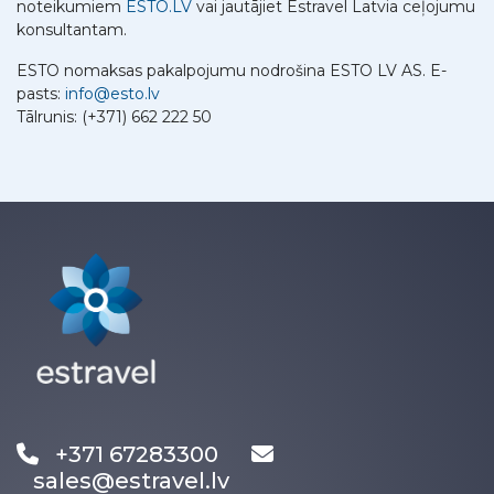
noteikumiem
ESTO.LV
vai jautājiet Estravel Latvia ceļojumu
konsultantam.
ESTO nomaksas pakalpojumu nodrošina ESTO LV AS. E-
pasts:
info@esto.lv
Tālrunis: (+371) 662 222 50
+371 67283300
sales@estravel.lv