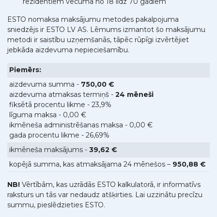
rezidentiem vecumā no 18 līdz 70 gadiem
ESTO nomaksa maksājumu metodes pakalpojuma
sniedzējs ir ESTO LV AS. Lēmums izmantot šo maksājumu
metodi ir saistību uzņemšanās, tāpēc rūpīgi izvērtējiet
jebkāda aizdevuma nepieciešamību.
Piemērs:
aizdevuma summa -
750,00 €
aizdevuma atmaksas termiņš -
24 mēneši
fiksētā procentu likme - 23,9%
līguma maksa - 0,00 €
ikmēneša administrēšanas maksa - 0,00 €
gada procentu likme - 26,69%
ikmēneša maksājums -
39,62 €
kopējā summa, kas atmaksājama 24 mēnešos –
950,88 €
NB!
Vērtībām, kas uzrādās ESTO kalkulatorā, ir informatīvs
raksturs un tās var nedaudz atšķirties. Lai uzzinātu precīzu
summu, pieslēdzieties ESTO.