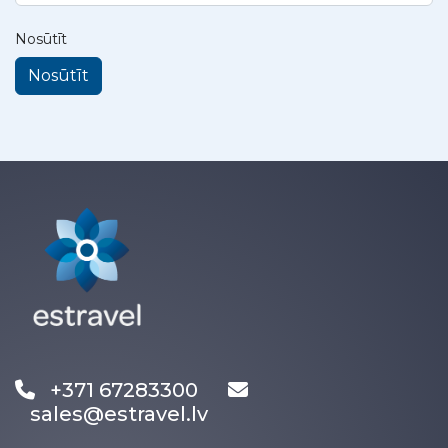
Nosūtīt
Nosūtīt
+371 67283300
sales@estravel.lv