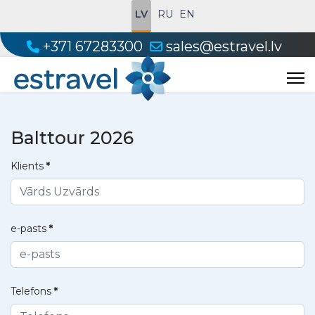
LV
RU
EN
+371 67283300
sales@estravel.lv
Balttour 2026
Klients
*
e-pasts
*
Telefons
*