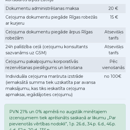
Dokumentu administrēšanas maksa
20 €
Ceļojuma dokumentu piegāde Rīgas robežās
15 €
ar kurjeru
Ceļojuma dokumentu piegāde ārpus Rīgas
Atsevišķs
robežām
tarifs
24h palīdzība ceļā (ceļojumu konsultants
Atsevišķs
sazvanāms uz GSM)
tarifs
Ceļojumu pakalpojumu korporatīvās
Pēc
rezervēšanas pieslēgums un lietošana
vienošanās
Individuāla ceļojuma maršruta izstrāde
no 100€
(iemaksātā summa tiek uzskatīta par avansa
maksājumu, kas tiks ieskaitīta ceļojuma
apmaksai, iegādājoties ceļojumu)
PVN 21% un 0% apmērā no augstāk minētajiem
izcenojumiem tiek aprēķināts saskaņā ar likumu „Par
pievienotās vērtības nodokli”, 1.p. 26.d., 34.p. 6.d., 46.p.