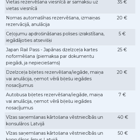
Vietas rezervēšana viesnīcā ar samaksu uz
35 €
vietas viesnīcā
Nomas automašīnas rezervēšana, izmaiņas
20 €
rezervācijā, anulācija
Ceļojumu apdrošināšanas polises izrakstīšana,
5 €
iegādājoties atsevišķi
Japan Rail Pass - Japānas dzelzceļa kartes
25 €
noformēšana (piemaksa par dokumentu
piegādi, ja nepieciešams)
Dzelzceļa biļetes rezervēšana/iegāde, maiņa
20 €
vai anulācija, ņemot vērā biļešu iegādes
nosacījumus
Autobusa biļetes rezervēšana/iegāde, maiņa
7 €
vai anulācija, ņemot vērā biļešu iegādes
nosacījumus
Vīzas saņemšanas kārtošana vēstniecībās un
40 €
konsulāros Latvijā
Vīzas saņemšanas kārtošana vēstniecībās un
50 €
konsulāros ārpus Latvijā