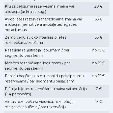
Kruīza ceļojuma rezervēšana, maiņa vai
20 €
anulācija (ar kruīza kuģi)
Aviobiļetes rezervēšana/izdošana, maiņa vai
35 €
anulācija, ņemot vērā aviobiļetes iegādes
nosacījumus
Zemo cenu aviokompānijas biļetes
35 €
rezervēšana/izdošana
Pasažiera reģistrācija lidojumam / par
no 15 €
segmentu pasažierim
Maltītes rezervēšana lidojumam / par
no 15 €
segmentu pasažierim
Papildu bagāžas un citu papildu pakalpojumu
no 15 €
rezervēšana / par segmentu pasažierim
Prāmja biļetes rezervēšana, maiņa vai anulācija
7 €
(1-4 personām)
Vietas rezervēšana viesnīcā, rezervācijas
15 €
maiņa vai anulācija / par rezervāciju