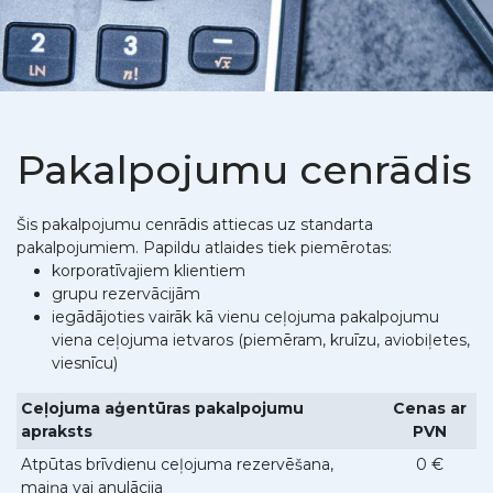
Pakalpojumu cenrādis
Šis pakalpojumu cenrādis attiecas uz standarta
pakalpojumiem. Papildu atlaides tiek piemērotas:
korporatīvajiem klientiem
grupu rezervācijām
iegādājoties vairāk kā vienu ceļojuma pakalpojumu
viena ceļojuma ietvaros (piemēram, kruīzu, aviobiļetes,
viesnīcu)
Ceļojuma aģentūras pakalpojumu
Cenas ar
apraksts
PVN
Atpūtas brīvdienu ceļojuma rezervēšana,
0 €
maiņa vai anulācija