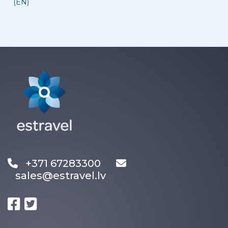
(EN)
+371 67283300
sales@estravel.lv