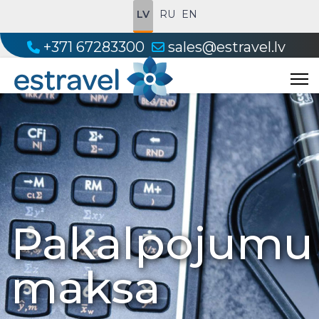
LV
RU
EN
+371 67283300
sales@estravel.lv
Pakalpojumu
maksa