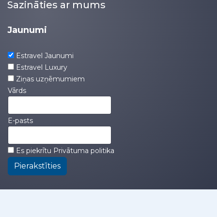
Sazināties ar mums
Jaunumi
Estravel Jaunumi
Estravel Luxury
Ziņas uzņēmumiem
Vārds
E-pasts
Es piekrītu
Privātuma politika
Pierakstīties
kompānija
|
birojs
|
darbinieki
|
pakalpojumu