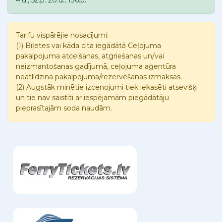
4.d., 52.p. 20.d., 136.p.
Tarifu vispārējie nosacījumi:
(1) Biļetes vai kāda cita iegādātā Ceļojuma
pakalpojuma atcelšanas, atgriešanas un/vai
neizmantošanas gadījumā, ceļojuma aģentūra
neatlīdzina pakalpojuma/rezervēšanas izmaksas.
(2) Augstāk minētie izcenojumi tiek iekasēti atsevišķi
un tie nav saistīti ar iespējamām piegādātāju
pieprasītajām soda naudām.