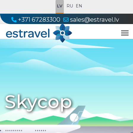
LV
RU
EN
+371 67283300
sales@estravel.lv
Skycop