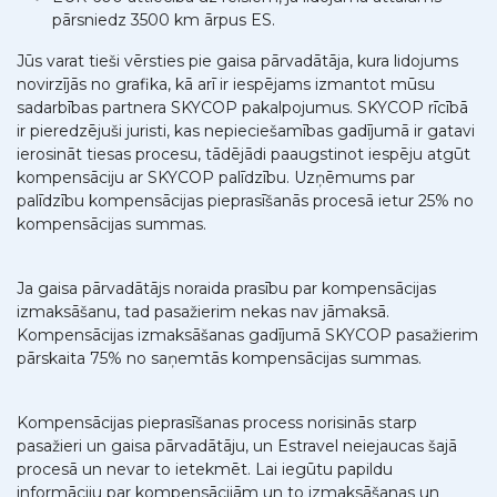
pārsniedz 3500 km ārpus ES.
Jūs varat tieši vērsties pie gaisa pārvadātāja, kura lidojums
novirzījās no grafika, kā arī ir iespējams izmantot mūsu
sadarbības partnera SKYCOP pakalpojumus. SKYCOP rīcībā
ir pieredzējuši juristi, kas nepieciešamības gadījumā ir gatavi
ierosināt tiesas procesu, tādējādi paaugstinot iespēju atgūt
kompensāciju ar SKYCOP palīdzību. Uzņēmums par
palīdzību kompensācijas pieprasīšanās procesā ietur 25% no
kompensācijas summas.
Ja gaisa pārvadātājs noraida prasību par kompensācijas
izmaksāšanu, tad pasažierim nekas nav jāmaksā.
Kompensācijas izmaksāšanas gadījumā SKYCOP pasažierim
pārskaita 75% no saņemtās kompensācijas summas.
Kompensācijas pieprasīšanas process norisinās starp
pasažieri un gaisa pārvadātāju, un Estravel neiejaucas šajā
procesā un nevar to ietekmēt. Lai iegūtu papildu
informāciju par kompensācijām un to izmaksāšanas un