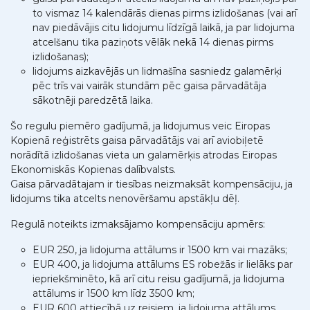
to vismaz 14 kalendārās dienas pirms izlidošanas (vai arī
nav piedāvājis citu lidojumu līdzīgā laikā, ja par lidojuma
atcelšanu tika paziņots vēlāk nekā 14 dienas pirms
izlidošanas);
lidojums aizkavējās un lidmašīna sasniedz galamērķi
pēc trīs vai vairāk stundām pēc gaisa pārvadātāja
sākotnēji paredzētā laika.
Šo regulu piemēro gadījumā, ja lidojumus veic Eiropas
Kopienā reģistrēts gaisa pārvadātājs vai arī aviobiļetē
norādītā izlidošanas vieta un galamērķis atrodas Eiropas
Ekonomiskās Kopienas dalībvalsts.
Gaisa pārvadātajam ir tiesības neizmaksāt kompensāciju, ja
lidojums tika atcelts nenovēršamu apstākļu dēļ.
Regulā noteikts izmaksājamo kompensāciju apmērs:
EUR 250, ja lidojuma attālums ir 1500 km vai mazāks;
EUR 400, ja lidojuma attālums ES robežās ir lielāks par
iepriekšminēto, kā arī citu reisu gadījumā, ja lidojuma
attālums ir 1500 km līdz 3500 km;
EUR 600 attiecībā uz reisiem, ja lidojuma attālums