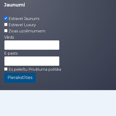
Jaunumi
Estravel Jaunumi
Estravel Luxury
Ziņas uzņēmumiem
Vārds
E-pasts
Es piekrītu
Privātuma politika
Pierakstīties
kompānija
|
birojs
|
darbinieki
|
pakalpojumu
maksa
|
privātuma politika
|
pārdošanas
noteikumi
|
logo
|
lapas karte