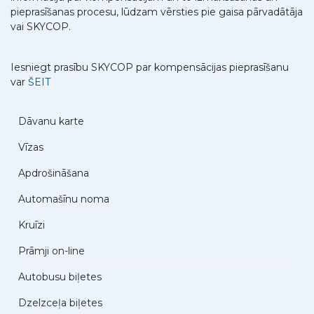
pieprasīšanas procesu, lūdzam vērsties pie gaisa pārvadātāja
vai SKYCOP.
Iesniegt prasību SKYCOP par kompensācijas pieprasīšanu
var
ŠEIT
Dāvanu karte
Vīzas
Apdrošināšana
Automašīnu noma
Kruīzi
Prāmji on-line
Autobusu biļetes
Dzelzceļa biļetes