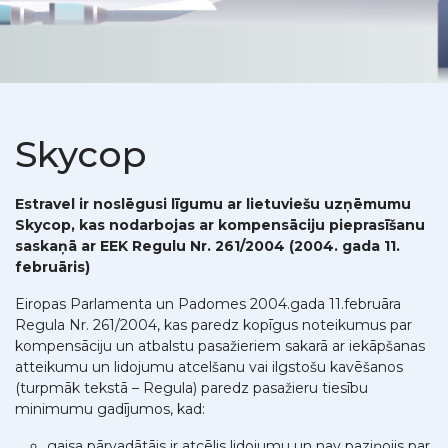
Skycop
Estravel ir noslēgusi līgumu ar lietuviešu uzņēmumu
Skycop, kas nodarbojas ar kompensāciju pieprasīšanu
saskaņā ar EEK Regulu Nr. 261/2004 (2004. gada 11.
februāris)
Eiropas Parlamenta un Padomes 2004.gada 11.februāra
Regula Nr. 261/2004, kas paredz kopīgus noteikumus par
kompensāciju un atbalstu pasažieriem sakarā ar iekāpšanas
atteikumu un lidojumu atcelšanu vai ilgstošu kavēšanos
(turpmāk tekstā – Regula) paredz pasažieru tiesību
minimumu gadījumos, kad:
gaisa pārvadātājs ir atcēlis lidojumu un nav paziņojis par