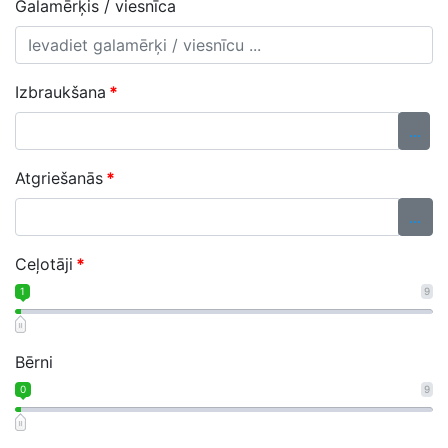
Galamērķis / viesnīca
Izbraukšana
*
...
Atgriešanās
*
...
Ceļotāji
*
1
9
Bērni
0
9