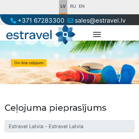
LV
RU
EN
+371 67283300
sales@estravel.lv
On-line ceļojumi
Ceļojuma pieprasījums