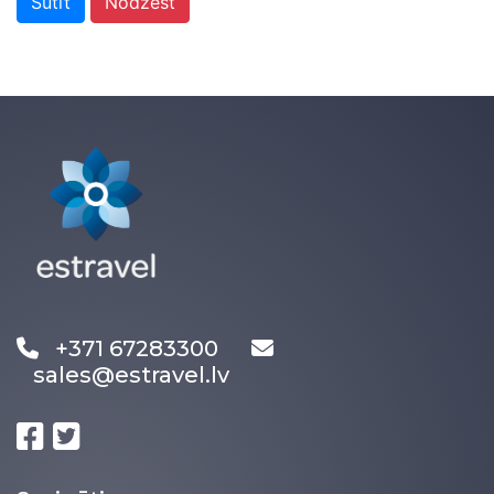
Sūtīt
Nodzēst
+371 67283300
sales@estravel.lv