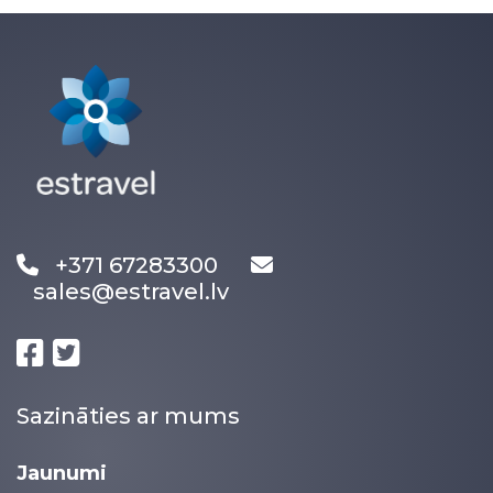
+371 67283300
sales@estravel.lv
Sazināties ar mums
Jaunumi