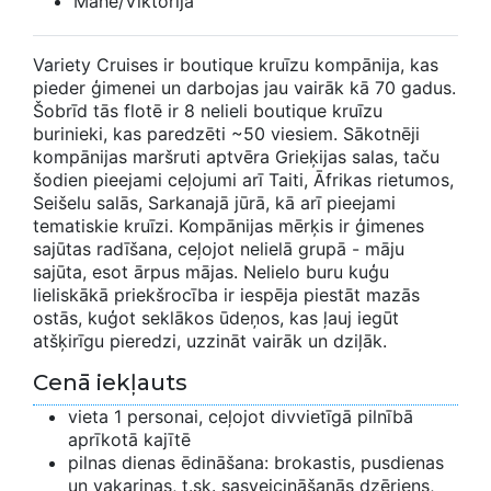
Mahe/Viktorija
Variety Cruises ir boutique kruīzu kompānija, kas
pieder ģimenei un darbojas jau vairāk kā 70 gadus.
Šobrīd tās flotē ir 8 nelieli boutique kruīzu
burinieki, kas paredzēti ~50 viesiem. Sākotnēji
kompānijas maršruti aptvēra Grieķijas salas, taču
šodien pieejami ceļojumi arī Taiti, Āfrikas rietumos,
Seišelu salās, Sarkanajā jūrā, kā arī pieejami
tematiskie kruīzi. Kompānijas mērķis ir ģimenes
sajūtas radīšana, ceļojot nelielā grupā - māju
sajūta, esot ārpus mājas. Nelielo buru kuģu
lieliskākā priekšrocība ir iespēja piestāt mazās
ostās, kuģot seklākos ūdeņos, kas ļauj iegūt
atšķirīgu pieredzi, uzzināt vairāk un dziļāk.
Cenā iekļauts
vieta 1 personai, ceļojot divvietīgā pilnībā
aprīkotā kajītē
pilnas dienas ēdināšana: brokastis, pusdienas
un vakariņas, t.sk. sasveicināšanās dzēriens,