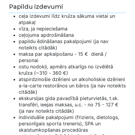
Papildu izdevumi
ceļa izdevumi līdz kruīza sākuma vietai un
atpakaļ
vīza, ja nepieciešama
ceļojuma apdrošināšana
papildu ēdināšanas pakalpojumi (ja nav
noteikts citādāk)
maksa par apkalpošanu - 15 € dienā /
personai
ostu nodokļi, apmērs atkarīgs no izvēlētā
kruīza (~310 - 360 €)
atspirdzinošie dzērieni un alkoholiskie dzērieni
a-la-carte restorānos un bāros (ja nav noteikts
citādāk)
ekskursijas gida pavadībā pieturvietās, t.sk.
transfēri, ieejas maksas, u.c. - no 75 - 127 €
(ja nav noteikts citādāk)
individuālie pakalpojumi (frizieris, dietologs,
personīgais sporta treneris), SPA un
skaistumkopšanas procedūras