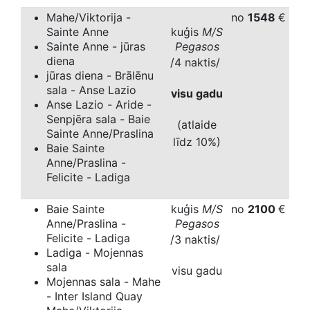
Mahe/Viktorija -
no
1548
€
Sainte Anne
kuģis
M/S
Sainte Anne - jūras
Pegasos
diena
/4 naktis/
jūras diena - Brālēnu
sala - Anse Lazio
visu gadu
Anse Lazio - Aride -
Senpjēra sala - Baie
(atlaide
Sainte Anne/Praslina
līdz 10%)
Baie Sainte
Anne/Praslina -
Felicite - Ladiga
Baie Sainte
kuģis
M/S
no
2100
€
Anne/Praslina -
Pegasos
Felicite - Ladiga
/3 naktis/
Ladiga - Mojennas
sala
visu gadu
Mojennas sala - Mahe
- Inter Island Quay