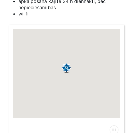
apkalpošana kajītē 24 h diennaktī, pēc
nepieciešamības
wi-fi