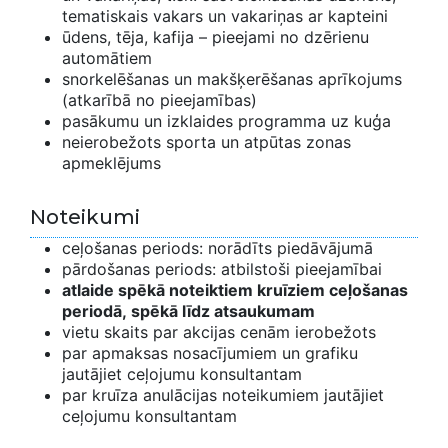
tematiskais vakars un vakariņas ar kapteini
ūdens, tēja, kafija – pieejami no dzērienu
automātiem
snorkelēšanas un makšķerēšanas aprīkojums
(atkarībā no pieejamības)
pasākumu un izklaides programma uz kuģa
neierobežots sporta un atpūtas zonas
apmeklējums
Noteikumi
ceļošanas periods: norādīts piedāvājumā
pārdošanas periods: atbilstoši pieejamībai
atlaide spēkā noteiktiem kruīziem ceļošanas
periodā, spēkā līdz atsaukumam
vietu skaits par akcijas cenām ierobežots
par apmaksas nosacījumiem un grafiku
jautājiet ceļojumu konsultantam
par kruīza anulācijas noteikumiem jautājiet
ceļojumu konsultantam