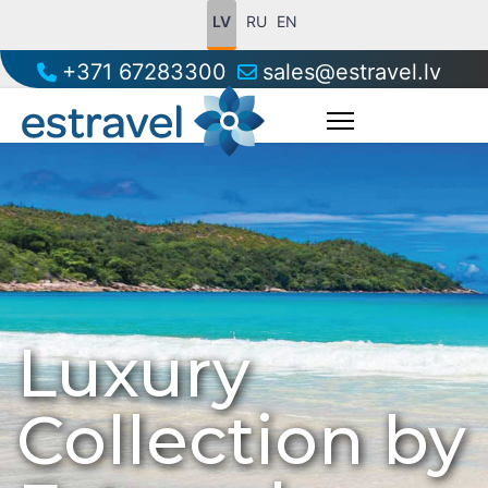
LV
RU
EN
+371 67283300
sales@estravel.lv
Luxury
Collection by