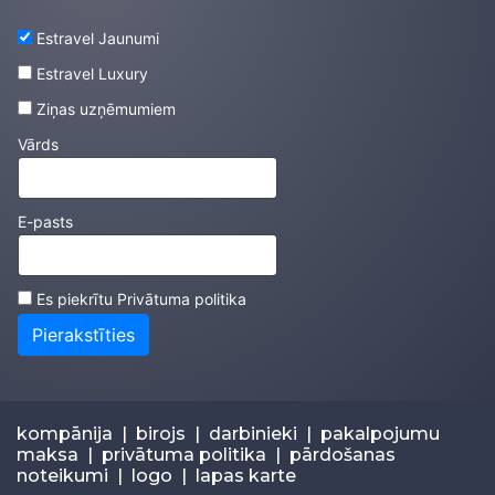
Estravel Jaunumi
Estravel Luxury
Ziņas uzņēmumiem
Vārds
E-pasts
Es piekrītu
Privātuma politika
Pierakstīties
kompānija
|
birojs
|
darbinieki
|
pakalpojumu
maksa
|
privātuma politika
|
pārdošanas
noteikumi
|
logo
|
lapas karte