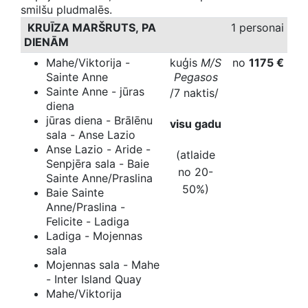
smilšu pludmalēs.
KRUĪZA MARŠRUTS, PA
1 personai
DIENĀM
Mahe/Viktorija -
kuģis
M/S
no
1175
€
Sainte Anne
Pegasos
Sainte Anne - jūras
/7 naktis/
diena
jūras diena - Brālēnu
visu gadu
sala - Anse Lazio
Anse Lazio - Aride -
(atlaide
Senpjēra sala - Baie
no 20-
Sainte Anne/Praslina
50%)
Baie Sainte
Anne/Praslina -
Felicite - Ladiga
Ladiga - Mojennas
sala
Mojennas sala - Mahe
- Inter Island Quay
Mahe/Viktorija