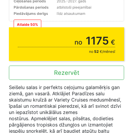
Ceļošanas periods
2025.-2027. gads
Pārdošanas periods
atbilstoši pieejamībai
Piedāvājums derīgs
līdz atsaukumam
Atlaide 50%
1175
no
€
no
52
€/mēnesī
Rezervēt
Seišelu salas ir perfekts ceļojumu galamērķis gan
ziemā, gan vasarā. Atklājiet Paradīzes salu
skaistumu kruīzā ar Variety Cruises medusmēnesī,
īpašai un romantiskai pieredzei, kā arī svinot dzīvi
un iepazīstot unikālālus zemes
nostūrus. Apmeklējiet salas, pilsētas, dodieties
pārgājienos tropiskos džungļos un izmantojiet
iespēju snorkelēt, kā arī baudiet atpūtu baltu