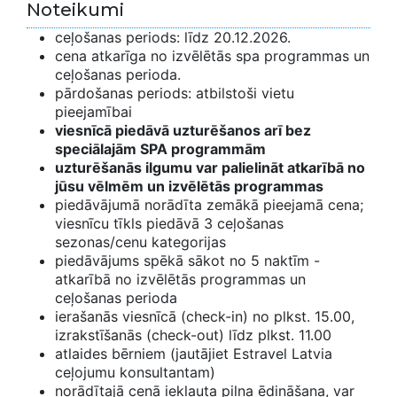
Noteikumi
ceļošanas periods: līdz 20.12.2026.
cena atkarīga no izvēlētās spa programmas un
ceļošanas perioda.
pārdošanas periods: atbilstoši vietu
pieejamībai
viesnīcā piedāvā uzturēšanos arī bez
speciālajām SPA programmām
uzturēšanās ilgumu var palielināt atkarībā no
jūsu vēlmēm un izvēlētās programmas
piedāvājumā norādīta zemākā pieejamā cena;
viesnīcu tīkls piedāvā 3 ceļošanas
sezonas/cenu kategorijas
piedāvājums spēkā sākot no 5 naktīm -
atkarībā no izvēlētās programmas un
ceļošanas perioda
ierašanās viesnīcā (check-in) no plkst. 15.00,
izrakstīšanās (check-out) līdz plkst. 11.00
atlaides bērniem (jautājiet Estravel Latvia
ceļojumu konsultantam)
norādītajā cenā iekļauta pilna ēdināšana, var