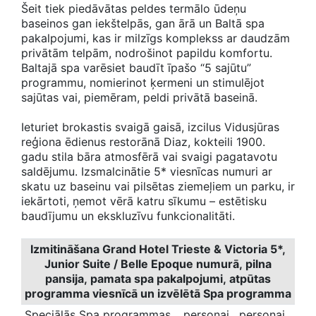
Šeit tiek piedāvātas peldes termālo ūdeņu
baseinos gan iekštelpās, gan ārā un Baltā spa
pakalpojumi, kas ir milzīgs komplekss ar daudzām
privātām telpām, nodrošinot papildu komfortu.
Baltajā spa varēsiet baudīt īpašo “5 sajūtu”
programmu, nomierinot ķermeni un stimulējot
sajūtas vai, piemēram, peldi privātā baseinā.
Ieturiet brokastis svaigā gaisā, izcilus Vidusjūras
reģiona ēdienus restorānā Diaz, kokteili 1900.
gadu stila bāra atmosfērā vai svaigi pagatavotu
saldējumu. Izsmalcinātie 5* viesnīcas numuri ar
skatu uz baseinu vai pilsētas ziemeļiem un parku, ir
iekārtoti, ņemot vērā katru sīkumu – estētisku
baudījumu un ekskluzīvu funkcionalitāti.
Izmitināšana Grand Hotel Trieste & Victoria 5*,
Junior Suite / Belle Epoque numurā, pilna
pansija, pamata spa pakalpojumi, atpūtas
programma viesnīcā un izvēlētā Spa programma
Speciālās Spa programmas
personai,
personai,