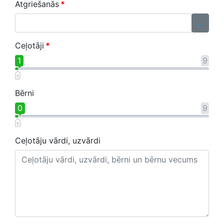
Atgriešanās
*
...
Ceļotāji
*
1
9
Bērni
0
9
Ceļotāju vārdi, uzvārdi