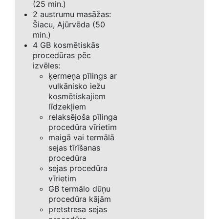
(25 min.)
2 austrumu masāžas:
Šiacu, Ajūrvēda (50
min.)
4 GB kosmētiskās
procedūras pēc
izvēles:
ķermeņa pīlings ar
vulkānisko iežu
kosmētiskajiem
līdzekļiem
relaksējoša pīlinga
procedūra vīrietim
maigā vai termālā
sejas tīrīšanas
procedūra
sejas procedūra
vīrietim
GB termālo dūņu
procedūra kājām
pretstresa sejas