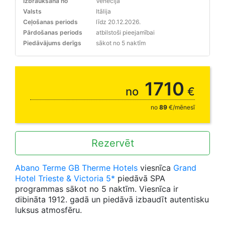
Izbraukšana no
Venēcija
Valsts
Itālija
Ceļošanas periods
līdz 20.12.2026.
Pārdošanas periods
atbilstoši pieejamībai
Piedāvājums derīgs
sākot no 5 naktīm
1710
no
€
no
89
€/mēnesī
Rezervēt
Abano Terme GB Therme Hotels
viesnīca
Grand
Hotel Trieste & Victoria 5*
piedāvā SPA
programmas sākot no 5 naktīm. Viesnīca ir
dibināta 1912. gadā un piedāvā izbaudīt autentisku
luksus atmosfēru.