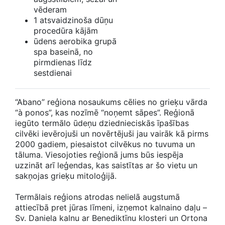
vēderam
1 atsvaidzinoša dūņu
procedūra kājām
ūdens aerobika grupā
spa baseinā, no
pirmdienas līdz
sestdienai
“Abano” reģiona nosaukums cēlies no grieķu vārda
“à ponos”, kas nozīmē “noņemt sāpes”. Reģionā
iegūto termālo ūdeņu dziednieciskās īpašības
cilvēki ievērojuši un novērtējuši jau vairāk kā pirms
2000 gadiem, piesaistot cilvēkus no tuvuma un
tāluma. Viesojoties reģionā jums būs iespēja
uzzināt arī leģendas, kas saistītas ar šo vietu un
sakņojas grieķu mitoloģijā.
Termālais reģions atrodas nelielā augstumā
attiecībā pret jūras līmeni, izņemot kalnaino daļu –
Sv. Daniela kalnu ar Benediktīnu klosteri un Ortona