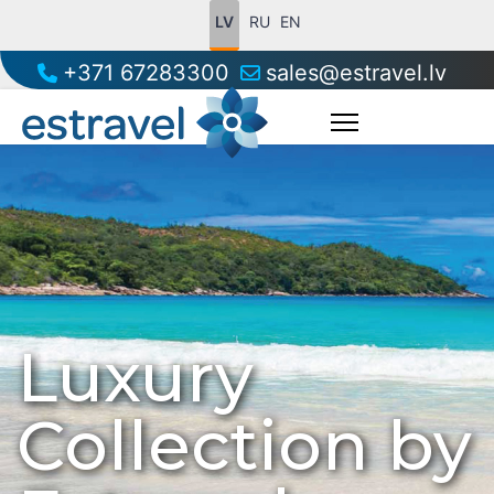
LV
RU
EN
+371 67283300
sales@estravel.lv
Luxury
Collection by