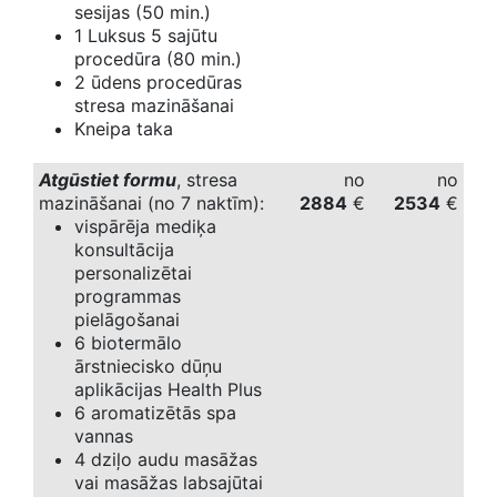
sesijas (50 min.)
1 Luksus 5 sajūtu
procedūra (80 min.)
2 ūdens procedūras
stresa mazināšanai
Kneipa taka
Atgūstiet formu
, stresa
no
no
mazināšanai (no 7 naktīm):
2884
€
2534
€
vispārēja mediķa
konsultācija
personalizētai
programmas
pielāgošanai
6 biotermālo
ārstniecisko dūņu
aplikācijas Health Plus
6 aromatizētās spa
vannas
4 dziļo audu masāžas
vai masāžas labsajūtai