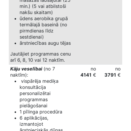
masāžas labsajūtai (25
min.) (5 vai atbilstoši
nakšu skaitam)
ūdens aerobika grupā
termālajā baseinā (no
pirmdienas līdz
sestdienai)
ārstniecības augu tējas
Jautājiet programmas cenu
arī 6, 8, 10 vai 12 naktīm.
Kāju veselībai
(no 7
no
no
naktīm):
4141
€
3791
€
vispārēja mediķa
konsultācija
personalizētai
programmas
pielāgošanai
1 pīlinga procedūra
6 aplikācijas,
izmantojot
ārstnieciskās dūņas