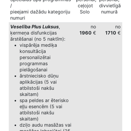
/
ceļojot
divvietīgā
pieejami dažādu kategoriju
Solo
numurā
numuri
Veselība Plus Luksus
,
no
no
ķermeņa disfunkcijas
1960
€
1710
€
ārstēšanai (no 5 naktīm):
vispārēja mediķa
konsultācija
personalizētai
programmas
pielāgošanai
ārstniecisko dūņu
aplikācijas (5 vai
atbilstoši nakšu
skaitam)
spa peldes ar ēterisko
eļļu esencēm (5 vai
atbilstoši nakšu
skaitam)
dziļo audu masāžas vai