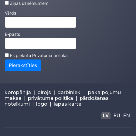
Ziņas uzņēmumiem
Vārds
E-pasts
Es piekrītu
Privātuma politika
Pierakstīties
kompānija
|
birojs
|
darbinieki
|
pakalpojumu
maksa
|
privātuma politika
|
pārdošanas
noteikumi
|
logo
|
lapas karte
LV
RU
EN