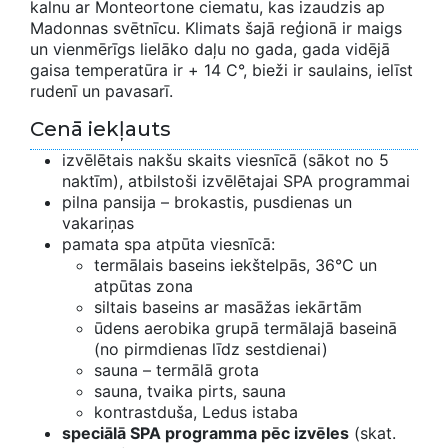
kalnu ar Monteortone ciematu, kas izaudzis ap
Madonnas svētnīcu. Klimats šajā reģionā ir maigs
un vienmērīgs lielāko daļu no gada, gada vidējā
gaisa temperatūra ir + 14 C°, bieži ir saulains, ielīst
rudenī un pavasarī.
Cenā iekļauts
izvēlētais nakšu skaits viesnīcā (sākot no 5
naktīm), atbilstoši izvēlētajai SPA programmai
pilna pansija – brokastis, pusdienas un
vakariņas
pamata spa atpūta viesnīcā:
termālais baseins iekštelpās, 36°C un
atpūtas zona
siltais baseins ar masāžas iekārtām
ūdens aerobika grupā termālajā baseinā
(no pirmdienas līdz sestdienai)
sauna – termālā grota
sauna, tvaika pirts, sauna
kontrastduša, Ledus istaba
speciālā SPA programma pēc izvēles
(skat.