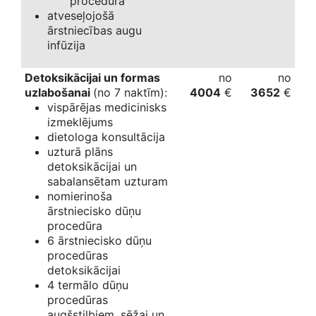
procedūra
atveseļojošā
ārstniecības augu
infūzija
Detoksikācijai un formas
no
no
uzlabošanai
(no 7 naktīm):
4004
€
3652
€
vispārējas medicinisks
izmeklējums
dietologa konsultācija
uzturā plāns
detoksikācijai un
sabalansētam uzturam
nomierinoša
ārstniecisko dūņu
procedūra
6 ārstniecisko dūņu
procedūras
detoksikācijai
4 termālo dūņu
procedūras
augšstilbiem, sēžai un