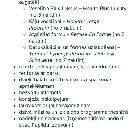
augstāk):
Veselība Plus Luksus – Health Plus Luxury
(no 5 naktīm)
Kāju veselībai –
Healthy Lergs
Program
(no 7 naktīm)
Atgūstiet formu
– Remise En Forme
(no 7
naktīm)
Detoksikācijai un formas uzlabošanai
–
Thermal Synergy Program - Detox &
Silhouette
(no 7 naktīm)
sporta zāles pakalpojumi, velosipēdu noma
teritorija ar parku
dvieļi, halāti un čības numurā spa zonas
apmeklējumam
bezvadu internets
konsježa pakalpojumi
laikraksts ar jaunākajām ziņām
dzīvā mūzika un izklaides programma viesnīcā
nodokļi un nodevas (izņemot tūrisma nodokli,
skat. Papildu izdevumi)