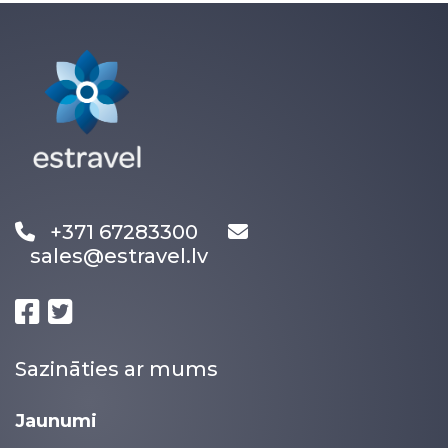
+371 67283300
sales@estravel.lv
Sazināties ar mums
Jaunumi