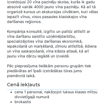
izveidojusi 20 vīna pazinēju skolas, kurās ik gadu
absolvē vairāk 4000 jauno vīna pazinēju. Kā arī tā
organizē kursus un ekskursijas cilvēkiem, kuri vēlas
iepazīt vīnus, visos pasaules klasiskajos vīna
darīšanas reģionos.
Kompānija konsultē, izglīto un palīdz attīstīt ar
vīna darīšanu saistīto uzņēmējdarbību,
specializējoties vīna darīšanas ekonomikā,
iepakošanā un marķēšanā, zīmolu attīstībā, ēdiena
un vīna saskaņošanā, vīna klāsta atlasē, kā arī
jaunu vīna dārzu iegādē un izveidē.
Pēc pieprasījuma lielākām personu grupām tiek
piedāvātas arī īpaši izstrādātas tūres jums
piemērotā laikā.
Cenā iekļauts
cena 1 personai, nakšņojot luksus klases mītņu
divvietīgajā numurā
brokastis