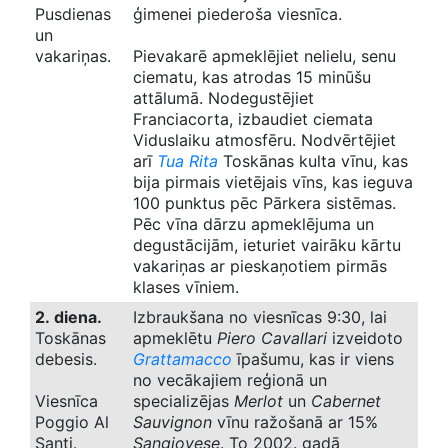
Pusdienas
ģimenei piederoša viesnīca.
un
vakariņas.
Pievakarē apmeklējiet nelielu, senu
ciematu, kas atrodas 15 minūšu
attālumā. Nodegustējiet
Franciacorta, izbaudiet ciemata
Viduslaiku atmosfēru. Nodvērtējiet
arī
Tua Rita
Toskānas kulta vīnu, kas
bija pirmais vietējais vīns, kas ieguva
100 punktus pēc Pārkera sistēmas.
Pēc vīna dārzu apmeklējuma un
degustācijām, ieturiet vairāku kārtu
vakariņas ar pieskaņotiem pirmās
klases vīniem.
2. diena.
Izbraukšana no viesnīcas 9:30, lai
Toskānas
apmeklētu
Piero Cavallari
izveidoto
debesis.
Grattamacco
īpašumu, kas ir viens
no vecākajiem reģionā un
Viesnīca
specializējas
Merlot
un
Cabernet
Poggio Al
Sauvignon
vīnu ražošanā ar 15%
Santi.
Sangiovese
. To 2002. gadā