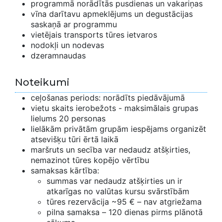
programmā norādītās pusdienas un vakariņas
vīna darītavu apmeklējums un degustācijas
saskaņā ar programmu
vietējais transports tūres ietvaros
nodokļi un nodevas
dzeramnaudas
Noteikumi
ceļošanas periods: norādīts piedāvājumā
vietu skaits ierobežots - maksimālais grupas
lielums 20 personas
lielākām privātām grupām iespējams organizēt
atsevišķu tūri ērtā laikā
maršruts un secība var nedaudz atšķirties,
nemazinot tūres kopējo vērtību
samaksas kārtība:
summas var nedaudz atšķirties un ir
atkarīgas no valūtas kursu svārstībām
tūres rezervācija ~95 € – nav atgriežama
pilna samaksa – 120 dienas pirms plānotā