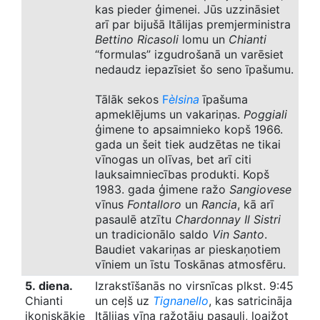
kas pieder ģimenei. Jūs uzzināsiet
arī par bijušā Itālijas premjerministra
Bettino Ricasoli
lomu un
Chianti
“formulas” izgudrošanā un varēsiet
nedaudz iepazīsiet šo seno īpašumu.
Tālāk sekos
F
èlsina
īpašuma
apmeklējums un vakariņas.
Poggiali
ģimene to apsaimnieko kopš 1966.
gada un šeit tiek audzētas ne tikai
vīnogas un olīvas, bet arī citi
lauksaimniecības produkti. Kopš
1983. gada ģimene ražo
Sangiovese
vīnus
Fontalloro
un
Rancia
, kā arī
pasaulē atzītu
Chardonnay Il
Sistri
un tradicionālo saldo
Vin Santo
.
Baudiet vakariņas ar pieskaņotiem
vīniem un īstu Toskānas atmosfēru.
5. diena.
Izrakstīšanās no virsnīcas plkst. 9:45
Chianti
un ceļš uz
Tignanello
, kas satricināja
ikoniskākie
Itālijas vīna ražotāju pasauli, loaižot