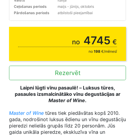
Valsts
Itālija
Ceļošanas periods
maijs - jūnijs, oktobris
Pārdošanas periods
atbilstoši pieejamībai
4745
no
€
no
198
€/mēnesī
Rezervēt
Laipni lūgti vīnu pasaulē! – Luksus tūres,
pasaules izsmalcinātāko vīnu degustācijas ar
Master of Wine
.
Master of Wine
tūres tiek piedāvātas kopš 2010.
gada, nodrošinot luksus ēdienu un vīnu degustāciju
pieredzi nelielās grupās līdz 20 personām. Jūs
gaida unikāla pieredze, ekskluzīva vīna un