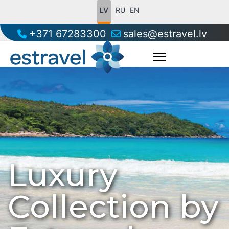
LV
RU
EN
+371 67283300
sales@estravel.lv
Luxury
Collection by