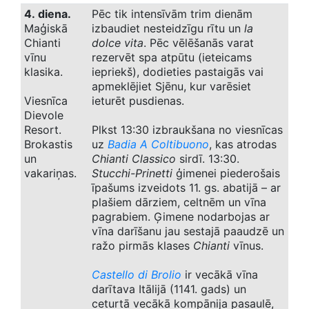
4. diena.
Pēc tik intensīvām trim dienām
Maģiskā
izbaudiet nesteidzīgu rītu un
la
Chianti
dolce vita
. Pēc vēlēšanās varat
vīnu
rezervēt spa atpūtu (ieteicams
klasika.
iepriekš), dodieties pastaigās vai
apmeklējiet Sjēnu, kur varēsiet
Viesnīca
ieturēt pusdienas.
Dievole
Resort.
Plkst 13:30 izbraukšana no viesnīcas
Brokastis
uz
Badia A Coltibuono
, kas atrodas
un
Chianti Classico
sirdī. 13:30.
vakariņas.
Stucchi-Prinetti
ģimenei piederošais
īpašums izveidots 11. gs. abatijā – ar
plašiem dārziem, celtnēm un vīna
pagrabiem. Ģimene nodarbojas ar
vīna darīšanu jau sestajā paaudzē un
ražo pirmās klases
Chianti
vīnus.
Castello di Brolio
ir vecākā vīna
darītava Itālijā (1141. gads) un
ceturtā vecākā kompānija pasaulē,