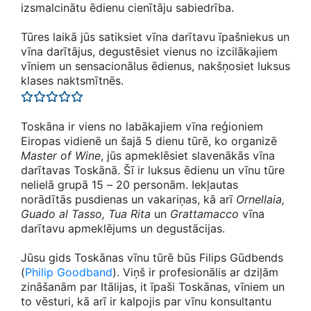
izsmalcinātu ēdienu cienītāju sabiedrība.
Tūres laikā jūs satiksiet vīna darītavu īpašniekus un
vīna darītājus, degustēsiet vienus no izcilākajiem
vīniem un sensacionālus ēdienus, nakšņosiet luksus
klases naktsmītnēs.
Toskāna ir viens no labākajiem vīna reģioniem
Eiropas vidienē un šajā 5 dienu tūrē, ko organizē
Master of Wine
, jūs apmeklēsiet slavenākās vīna
darītavas Toskānā. Šī ir luksus ēdienu un vīnu tūre
nelielā grupā 15 – 20 personām. Iekļautas
norādītās pusdienas un vakariņas, kā arī
Ornellaia,
Guado al Tasso, Tua Rita
un
Grattamacco
vīna
darītavu apmeklējums un degustācijas.
Jūsu gids Toskānas vīnu tūrē būs Filips Gūdbends
(
Philip Goodband
). Viņš ir profesionālis ar dziļām
zināšanām par Itālijas, it īpaši Toskānas, vīniem un
to vēsturi, kā arī ir kalpojis par vīnu konsultantu