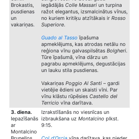
Brokastis,
iegādājās
Colle Massari
un turpina
pusdienas
ražot elegantus, izsmalcinātus vīnus,
un
no kuriem kritiķu atzītākais ir
Rosso
vakariņas.
Superiore
.
Guado al Tasso
īpašuma
apmeklējums, kas atrodas netālu no
reģiona vīnu galvaspilsētas
Bolgheri
.
Tūre īpašumā, vīna dārzu un
pagrabu apmeklējums, degustācijas
un lauku stila pusdienas.
Vakariņas
Poggio Al Santi
– gardi
vietējie ēdieni un skaisti vīni. Par
vīnu klāstu rūpēsies
Castello del
Terricio
vīna darītava.
3. diena.
Izrakstīšanās no viesnīcas un
Iepazīšanās
izbraukšana uz
Montalcino
plkst.
ar
9:15.
Montalcino
Brunellos
Col d’Orcia
vīna darītava, kas pieder