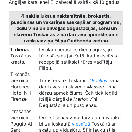
Anglijas karalienei Elizabetei II vairāk kā 10 gadus.
4 naktis luksus naktsmītnēs, brokastis,
pusdienas un vakariņas saskaņā ar programmu,
izcilu vīnu un olīveļļas degustācijas, senu un
slavenu Toskānas vīna darītavu apmeklējums
izcilā viņziņa Filipa Gūdbenda vadībā
1. diena.
Iesakām ierasties dienu agrāk, jo
Toskānas
tūre sāksies jau 9:15, kad viesnīcas
krasts.
recepcijā satiksiet tūres vadītāju
Filipu.
Tikšanās
viesnīcā
Transfērs uz Toskānu.
Ornellaia
vīna
Florencē
darītavas un slaveno
Masseto
vīna
Hotel NH
dārzu apmeklējums. Šeit tiek iegūti
Firenze
Itālijā dārgākie
Merlot
vīni.
Degustācija un pusdienas.
Ierašanās
viesnīcā
Ierakstīšanās vīna dārzu un olīvkoku
Poggio Al
birzu ieskautā
viesnīcā
Toskānā ar
Santi.
skatu uz Vidusjūru. Šī ir lauku stila