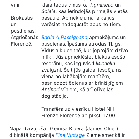
vīni.
klajā tādus vīnus kā
Tignanello
un
Solaia
, kas ierindojās pirmajās vietās
Brokastis
pasaulē. Apmeklējuma laikā jūs
un
varēsiet nodegustēt abus no tiem.
pusdienas.
Atgriešanās
Badia A Passignano
apmekējums un
Florencē.
pusdienas. Īpašums atrodas 11. gs.
Viduslaiku celtnē, kur joprojām dzīvo
mūki. Jūs apmeklēsiet blakus esošo
resorānu, kas ieguvis 1
Michelin
zvaigzni. Šeit jūs gaida, iespējams,
viena no labākajām maltītēm,
pasniedzot ēdienus ar brīnišķīgiem
Antinori
vīniem, kā arī olīveļļas
degistācija.
Transfērs uz viesnīcu Hotel NH
Firenze Florencē ap plkst. 17.00.
Napā dzīvojošā Džeimsa Kluera (James Cluer)
dibinātā kompānija
Fine Vintage
Ziemeļamerikā ir