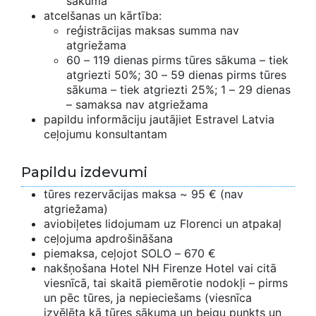
sākuma
atcelšanas un kārtība:
reģistrācijas maksas summa nav
atgriežama
60 – 119 dienas pirms tūres sākuma – tiek
atgriezti 50%; 30 – 59 dienas pirms tūres
sākuma – tiek atgriezti 25%; 1 – 29 dienas
– samaksa nav atgriežama
papildu informāciju jautājiet Estravel Latvia
ceļojumu konsultantam
Papildu izdevumi
tūres rezervācijas maksa ~ 95 € (nav
atgriežama)
aviobiļetes lidojumam uz Florenci un atpakaļ
ceļojuma apdrošināšana
piemaksa, ceļojot SOLO – 670 €
nakšņošana Hotel NH Firenze Hotel vai citā
viesnīcā, tai skaitā piemērotie nodokļi – pirms
un pēc tūres, ja nepieciešams (viesnīca
izvēlēta kā tūres sākuma un beigu punkts un