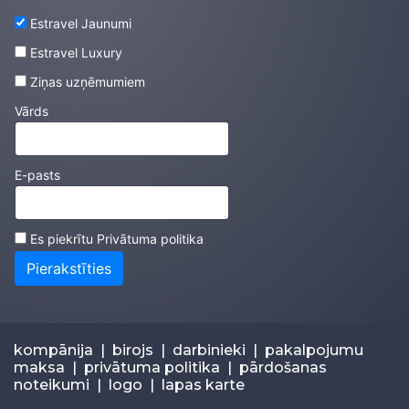
Estravel Jaunumi
Estravel Luxury
Ziņas uzņēmumiem
Vārds
E-pasts
Es piekrītu
Privātuma politika
Pierakstīties
kompānija
|
birojs
|
darbinieki
|
pakalpojumu
maksa
|
privātuma politika
|
pārdošanas
noteikumi
|
logo
|
lapas karte