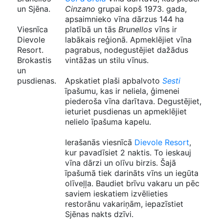
un Sjēna.
Cinzano
grupai kopš 1973. gada,
apsaimnieko vīna dārzus 144 ha
Viesnīca
platībā un tās
Brunellos
vīns ir
Dievole
labākais reģionā. Apmeklējiet vīna
Resort.
pagrabus, nodegustējiet dažādus
Brokastis
vintāžas un stilu vīnus.
un
pusdienas.
Apskatiet plaši apbalvoto
Sesti
īpašumu, kas ir neliela, ģimenei
piederoša vīna darītava. Degustējiet,
ieturiet pusdienas un apmeklējiet
nelielo īpašuma kapelu.
Ierašanās viesnīcā
Dievole Resort
,
kur pavadīsiet 2 naktis. To ieskauj
vīna dārzi un olīvu birzis. Šajā
īpašumā tiek darināts vīns un iegūta
olīveļļa. Baudiet brīvu vakaru un pēc
saviem ieskatiem izvēlieties
restorānu vakariņām, iepazīstiet
Sjēnas nakts dzīvi.