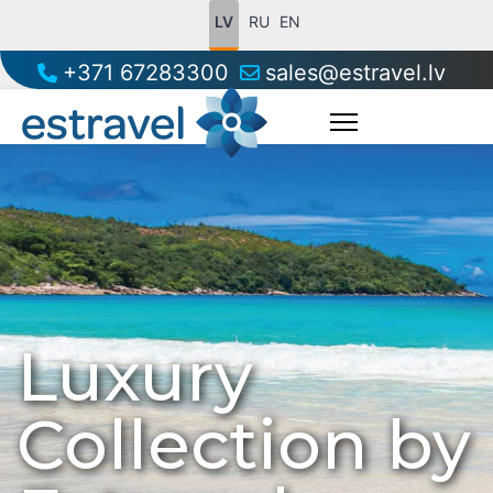
LV
RU
EN
+371 67283300
sales@estravel.lv
Luxury
Collection by