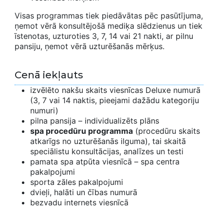
Visas programmas tiek piedāvātas pēc pasūtījuma,
ņemot vērā konsultējošā mediķa slēdzienus un tiek
īstenotas, uzturoties 3, 7, 14 vai 21 nakti, ar pilnu
pansiju, ņemot vērā uzturēšanās mērķus.
Cenā iekļauts
izvēlēto nakšu skaits viesnīcas Deluxe numurā
(3, 7 vai 14 naktis, pieejami dažādu kategoriju
numuri)
pilna pansija – individualizēts plāns
spa procedūru programma
(procedūru skaits
atkarīgs no uzturēšanās ilguma), tai skaitā
speciālistu konsultācijas, analīzes un testi
pamata spa atpūta viesnīcā – spa centra
pakalpojumi
sporta zāles pakalpojumi
dvieļi, halāti un čības numurā
bezvadu internets viesnīcā