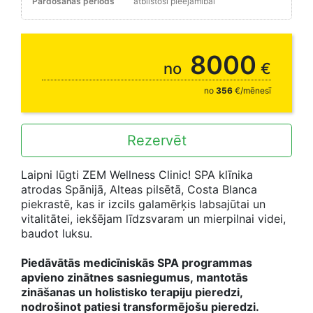
Pārdošanas periods
atbilstoši pieejamībai
3, 7 vai 14 naktīm
8000
no
€
no
356
€/mēnesī
Rezervēt
Laipni lūgti ZEM Wellness Clinic! SPA klīnika
atrodas Spānijā, Alteas pilsētā, Costa Blanca
piekrastē, kas ir izcils galamērķis labsajūtai un
vitalitātei, iekšējam līdzsvaram un mierpilnai videi,
baudot luksu.
Piedāvātās medicīniskās SPA programmas
apvieno zinātnes sasniegumus, mantotās
zināšanas un holistisko terapiju pieredzi,
nodrošinot patiesi transformējošu pieredzi.