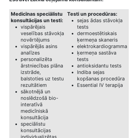
Medicīnas speciālistu
Testi un procedūras:
konsultācijas un testi:
sejas ādas stāvokļa
vispārējais
tests
veselības stāvokļa
dermoestētiskais
novērtējums
ķermeņa skaneris
vispārējās asins
elektrokardiogramma
analīzes
ķermeņa sastāva
personalizēta
tests
ārstniecības plāna
antioksidantu tests
izstrāde,
Indiba sejas
balstoties uz testu
kopšanas procedūra
rezultātiem
Essential IV terapija
sākotnējā un
noslēdzošā bio-
interatīvā
medicīniskā
konsultācija
speciālistu
konsultācijas
individualizētas