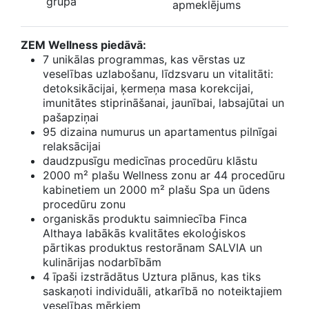
grupā
apmeklējums
ZEM Wellness piedāvā:
7 unikālas programmas, kas vērstas uz
veselības uzlabošanu, līdzsvaru un vitalitāti:
detoksikācijai, ķermeņa masa korekcijai,
imunitātes stiprināšanai, jaunībai, labsajūtai un
pašapziņai
95 dizaina numurus un apartamentus pilnīgai
relaksācijai
daudzpusīgu medicīnas procedūru klāstu
2000 m² plašu Wellness zonu ar 44 procedūru
kabinetiem un 2000 m² plašu Spa un ūdens
procedūru zonu
organiskās produktu saimniecība Finca
Althaya labākās kvalitātes ekoloģiskos
pārtikas produktus restorānam SALVIA un
kulinārijas nodarbībām
4 īpaši izstrādātus Uztura plānus, kas tiks
saskaņoti individuāli, atkarībā no noteiktajiem
veselības mērķiem