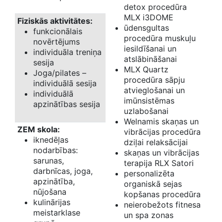
detox procedūra
MLX i3DOME
Fiziskās aktivitātes:
ūdensgultas
funkcionālais
procedūra muskuļu
novērtējums
iesildīšanai un
individuāla treniņa
atslābināšanai
sesija
MLX Quartz
Joga/pilates –
procedūra sāpju
individuālā sesija
atvieglošanai un
individuālā
imūnsistēmas
apzinātības sesija
uzlabošanai
Welnamis skaņas un
ZEM skola:
vibrācijas procedūra
iknedēļas
dziļai relaksācijai
nodarbības:
skaņas un vibrācijas
sarunas,
terapija RLX Satori
darbnīcas, joga,
personalizēta
apzinātība,
organiskā sejas
nūjošana
kopšanas procedūra
kulinārijas
neierobežots fitnesa
meistarklase
un spa zonas