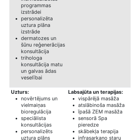
programmas
izstrādei
personalizēta
uztura plāna
izstrāde
dermatozes un
šūnu reģenerācijas
konsultācija
trihologa
konsultācija matu
un galvas ādas
veselībai
Uzturs:
Labsajūta un terapijas:
novērtējums un
vispārējā masāža
vielmaiņas
atslābinoša masāža
bioregulācija
īpašā ZEM masāža
speciālista
sensorā Spa
konsultācijas
pieredze
personalizēts
skābekļa terapija
uztura plāns
infrasarkano staru