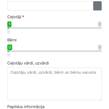
...
Ceļotāji
*
1
9
Bērni
0
9
Ceļotāju vārdi, uzvārdi
Papildus informācija