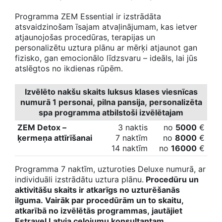
Programma ZEM Essential ir izstrādāta
atsvaidzinošam īsajam atvaļinājumam, kas ietver
atjaunojošas procedūras, terapijas un
personalizētu uztura plānu ar mērķi atjaunot gan
fizisko, gan emocionālo līdzsvaru – ideāls, lai jūs
atslēgtos no ikdienas rūpēm.
Izvēlēto nakšu skaits luksus klases viesnīcas
numurā 1 personai, pilna pansija, personalizēta
spa programma atbilstoši izvēlētajam
ZEM Detox –
3 naktis
no
5
000
€
ķermeņa attīrīšanai
7 naktīm
no
8
000
€
14 naktīm
no
16000
€
Programma 7 naktīm, uzturoties Deluxe numurā, ar
individuāli izstrādātu uztura plānu.
Procedūru un
aktivitāšu skaits ir atkarīgs no uzturēšanās
ilguma. Vairāk par procedūrām un to skaitu,
atkarībā no izvēlētās programmas, jautājiet
Estravel Latvia ceļojumu konsultantam.