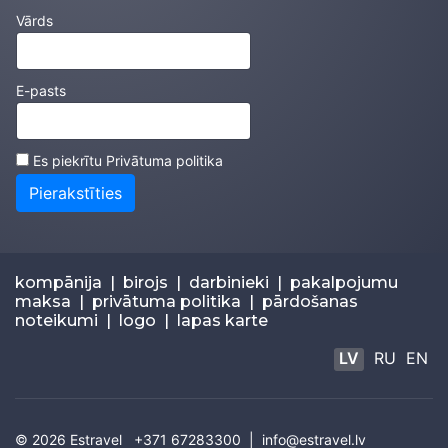
Vārds
E-pasts
Es piekrītu
Privātuma politika
Pierakstīties
kompānija
|
birojs
|
darbinieki
|
pakalpojumu
maksa
|
privātuma politika
|
pārdošanas
noteikumi
|
logo
|
lapas karte
LV
RU
EN
© 2026
Estravel
+371 67283300 |
info@estravel.lv