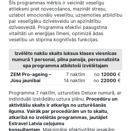
Šīs programmas mērķis ir veicināt veselīgu
attieksmi pret novecošanos, mazināt stresu,
uzlabot emocionālo veselību, uzņemoties atbildību
par veselīgāku dzīvesveidu un apzinātību
dzīvesveidā. Programma efektīvi paaugstina
vitalitāti un enerģijas līmeni, optimizē ādas
veselību un stiprina kognitīvās funkcijas.
Izvēlēto nakšu skaits luksus klases viesnīcas
numurā 1 personai, pilna pansija, personalizēta
spa programma atbilstoši izvēlētajam
ZEM Pro-ageing –
7 naktīm
no
12
000
€
Jūsu jaunībai
14 naktīm
no
22
000
€
Programma 7 naktīm, uzturoties Deluxe numurā, ar
individuāli izstrādātu uztura plānu.
Procedūru un
aktivitāšu skaits ir atkarīgs no uzturēšanās
ilguma. Vairāk par procedūrām un to skaitu,
atkarībā no izvēlētās programmas, jautājiet
Estravel Latvia ceļojumu
konsultantam.
Maksimālai efektivitātei iesakām