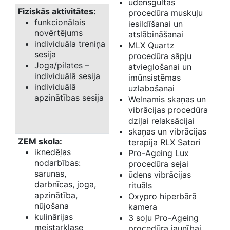
ūdensgultas
Fiziskās aktivitātes:
procedūra muskuļu
funkcionālais
iesildīšanai un
novērtējums
atslābināšanai
individuāla treniņa
MLX Quartz
sesija
procedūra sāpju
Joga/pilates –
atvieglošanai un
individuālā sesija
imūnsistēmas
individuālā
uzlabošanai
apzinātības sesija
Welnamis skaņas un
vibrācijas procedūra
dziļai relaksācijai
skaņas un vibrācijas
ZEM skola:
terapija RLX Satori
iknedēļas
Pro-Ageing Lux
nodarbības:
procedūra sejai
sarunas,
ūdens vibrācijas
darbnīcas, joga,
rituāls
apzinātība,
Oxypro hiperbārā
nūjošana
kamera
kulinārijas
3 soļu Pro-Ageing
meistarklase
procedūra jaunībai