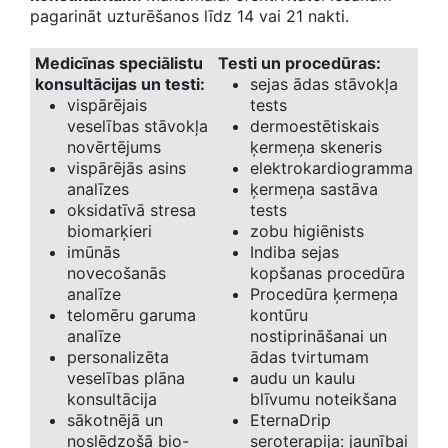
pagarināt uzturēšanos līdz 14 vai 21 nakti.
Medicīnas speciālistu
Testi un procedūras:
konsultācijas un testi:
sejas ādas stāvokļa
vispārējais
tests
veselības stāvokļa
dermoestētiskais
novērtējums
ķermeņa skeneris
vispārējās asins
elektrokardiogramma
analīzes
ķermeņa sastāva
oksidatīvā stresa
tests
biomarķieri
zobu higiēnists
imūnās
Indiba sejas
novecošanās
kopšanas procedūra
analīze
Procedūra ķermeņa
telomēru garuma
kontūru
analīze
nostiprināšanai un
personalizēta
ādas tvirtumam
veselības plāna
audu un kaulu
konsultācija
blīvumu noteikšana
sākotnējā un
EternaDrip
noslēdzošā bio-
seroterapija: jaunībai