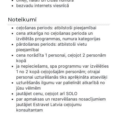
dvieļi, halāti un čības numurā
bezvadu internets viesnīcā
Noteikumi
ceļošanas periods: atbilstoši pieejamībai
cena atkarīga no ceļošanas perioda un
izvēlētās programmas, numura kategorijas
pārdošanas periods: atbilstoši vietu
pieejamībai
cena norādīta 1 personai, ceļojot 2 personām
kopā
ja nepieciešams, spa programmu var izvēlēties
1 no 2 kopā ceļojošajām personām; otrajai
personai uzturēšanās tiks aprēķināta atsevišķi
uzturēšanās ilgumu var palielināt atkarībā no
jūsu vēlmēm
jautājiet cenu, ceļojot arī SOLO
par apmaksas un rezervēšanas nosacījumiem
jautājiet Estravel Latvia ceļojumu
konsultantam