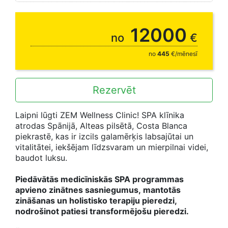
7, 14 vai 21 naktij
12000
no
€
no
445
€/mēnesī
Rezervēt
Laipni lūgti ZEM Wellness Clinic! SPA klīnika
atrodas Spānijā, Alteas pilsētā, Costa Blanca
piekrastē, kas ir izcils galamērķis labsajūtai un
vitalitātei, iekšējam līdzsvaram un mierpilnai videi,
baudot luksu.
Piedāvātās medicīniskās SPA programmas
apvieno zinātnes sasniegumus, mantotās
zināšanas un holistisko terapiju pieredzi,
nodrošinot patiesi transformējošu pieredzi.