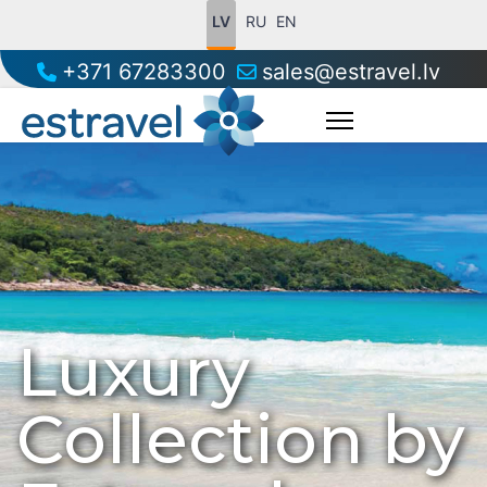
LV
RU
EN
+371 67283300
sales@estravel.lv
Luxury
Collection by