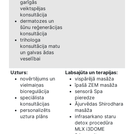
garīgās
veiktspējas
konsultācija
dermatozes un
šūnu reģenerācijas
konsultācija
trihologa
konsultācija matu
un galvas ādas
veselībai
Uzturs:
Labsajūta un terapijas:
novērtējums un
vispārējā masāža
vielmaiņas
īpašā ZEM masāža
bioregulācija
sensorā Spa
speciālista
pieredze
konsultācijas
Ājurvēdas Shirodhara
personalizēts
masāža
uztura plāns
infrasarkano staru
detox procedūra
MLX i3DOME