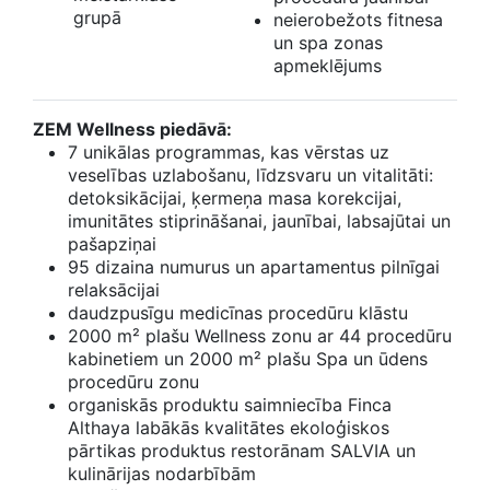
grupā
neierobežots fitnesa
un spa zonas
apmeklējums
ZEM Wellness piedāvā:
7 unikālas programmas, kas vērstas uz
veselības uzlabošanu, līdzsvaru un vitalitāti:
detoksikācijai, ķermeņa masa korekcijai,
imunitātes stiprināšanai, jaunībai, labsajūtai un
pašapziņai
95 dizaina numurus un apartamentus pilnīgai
relaksācijai
daudzpusīgu medicīnas procedūru klāstu
2000 m² plašu Wellness zonu ar 44 procedūru
kabinetiem un 2000 m² plašu Spa un ūdens
procedūru zonu
organiskās produktu saimniecība Finca
Althaya labākās kvalitātes ekoloģiskos
pārtikas produktus restorānam SALVIA un
kulinārijas nodarbībām