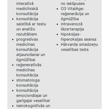
interatīvā
no iekšpuses
medicīniskā
O3 VitalAge:
konsultācija
reģenerācija un
konsultācija
ilgmūžība
saistībā ar testu
intravenozā
un analīžu
lāzerterapija
rezultātiem
hipoksijas-
progresīvas
hiperoksijas seanss
medicīnas
Hārvarda smadzeņu
konsultācija
veselības tests
atjaunošanai un
ilgmūžībai
reģeneratīvās
medicīnas
konsultācija
stomatologa
konsultācija
konsultācija
emocionālajai un
garīgajai veselībai
neirokognitīvās un