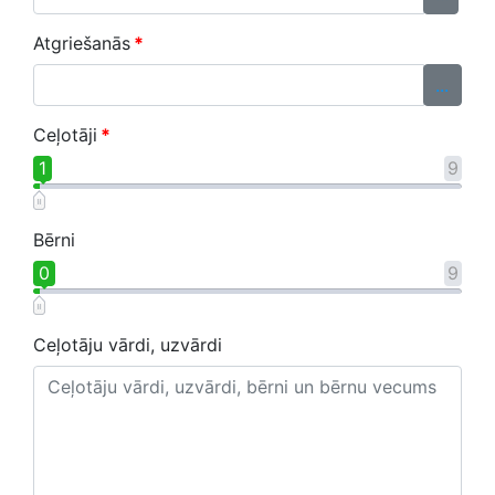
Atgriešanās
*
...
Ceļotāji
*
1
9
Bērni
0
9
Ceļotāju vārdi, uzvārdi