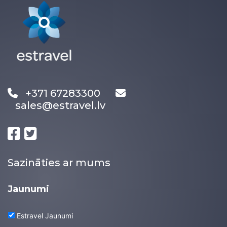
+371 67283300
sales@estravel.lv
Sazināties ar mums
Jaunumi
Estravel Jaunumi