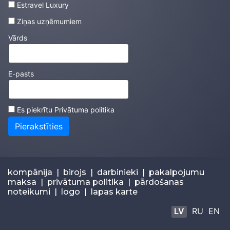
Estravel Luxury
Ziņas uzņēmumiem
Vārds
E-pasts
Es piekrītu
Privātuma politika
Pierakstīties
kompānija
|
birojs
|
darbinieki
|
pakalpojumu
maksa
|
privātuma politika
|
pārdošanas
noteikumi
|
logo
|
lapas karte
LV
RU
EN