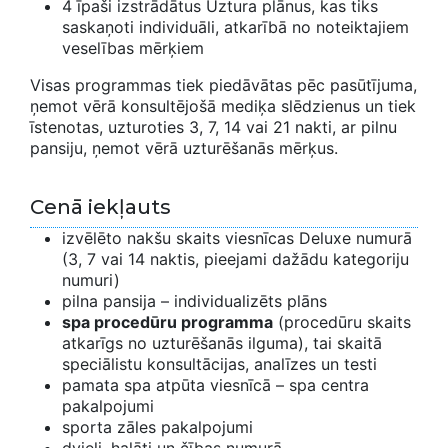
4 īpaši izstrādātus Uztura plānus, kas tiks
saskaņoti individuāli, atkarībā no noteiktajiem
veselības mērķiem
Visas programmas tiek piedāvātas pēc pasūtījuma,
ņemot vērā konsultējošā mediķa slēdzienus un tiek
īstenotas, uzturoties 3, 7, 14 vai 21 nakti, ar pilnu
pansiju, ņemot vērā uzturēšanās mērķus.
Cenā iekļauts
izvēlēto nakšu skaits viesnīcas Deluxe numurā
(3, 7 vai 14 naktis, pieejami dažādu kategoriju
numuri)
pilna pansija – individualizēts plāns
spa procedūru programma
(procedūru skaits
atkarīgs no uzturēšanās ilguma), tai skaitā
speciālistu konsultācijas, analīzes un testi
pamata spa atpūta viesnīcā – spa centra
pakalpojumi
sporta zāles pakalpojumi