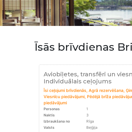
Īsās brīvdienas Br
Aviobiļetes, transfēri un viesn
Individuālais ceļojums
Īsi ceļojumi brīvdienās, Agrā rezervēšana, Ģ
Viesnīcu piedāvājumi, Pēdējā brīža piedāvājum
piedāvājumi
Personas
1
Naktis
3
Izbraukšana no
Rīga
Valsts
Beļģija