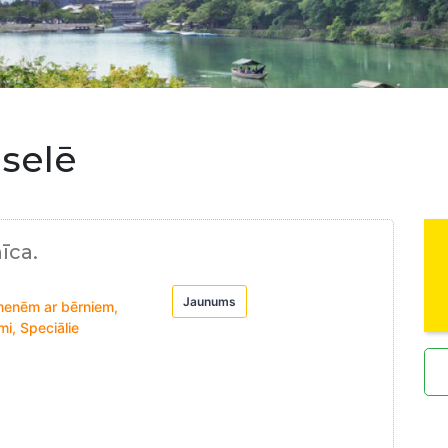
iselē
īca.
Jaunums
imenēm ar bērniem,
i, Speciālie