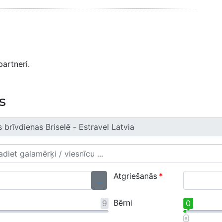
artneri.
s
Atgriešanās
*
...
Bērni
9
0