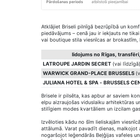
Pārdošanas periods
atbilstoši pieejamībai
Atklājiet Briseli pilnīgā bezrūpībā un komf
piedāvājums – cenā jau ir iekļauts ne tikai
vai boutique stila viesnīcas ar brokastīm, 
lidojums no Rīgas, transfēri,
LATROUPE JARDIN SECRET
(vai līdzīgā
WARWICK GRAND-PLACE BRUSSELS
(v
JULIANA HOTEL & SPA - BRUSSELS C
Brisele ir pilsēta, kas apbur ar saviem k
elpu aizraujošas viduslaiku arhitektūras 
stilīgiem modes kvartāliem un izcilam g
Izvēloties kādu no šīm lieliskajām viesnīc
attālumā. Varat pavadīt dienas, malkojot 
nogaršojot leģendārās Beļģijas vafeles un 