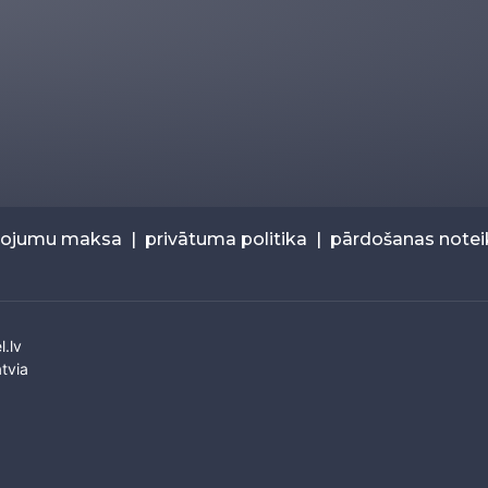
pojumu maksa
|
privātuma politika
|
pārdošanas note
l.lv
tvia