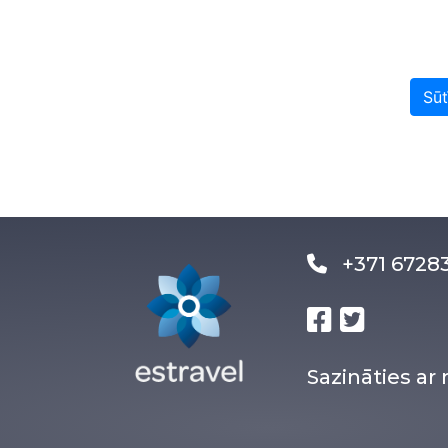
Sūt
+371 672
Sazināties a