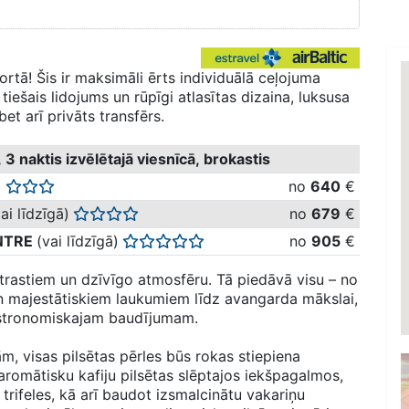
ortā! Šis ir maksimāli ērts individuālā ceļojuma
 tiešais lidojums un rūpīgi atlasītas dizaina, luksusa
bet arī privāts transfērs.
 3 naktis izvēlētajā viesnīcā, brokastis
)
no
640
€
ai līdzīgā)
no
679
€
ENTRE
(vai līdzīgā)
no
905
€
ontrastiem un dzīvīgo atmosfēru. Tā piedāvā visu – no
un majestātiskiem laukumiem līdz avangarda mākslai,
astronomiskajam baudījumam.
ām, visas pilsētas pērles būs rokas stiepiena
aromātisku kafiju pilsētas slēptajos iekšpagalmos,
trifeles, kā arī baudot izsmalcinātu vakariņu