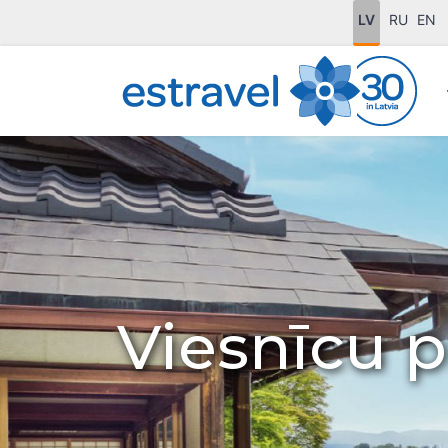
LV
RU
EN
Viesnīcu 