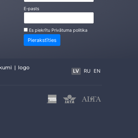
E-pasts
Es piekrītu
Privātuma politika
Pierakstīties
ikumi
|
logo
LV
RU
EN