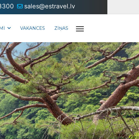
3300
sales@estravel.lv
MI
VAKANCES
ZIŅAS