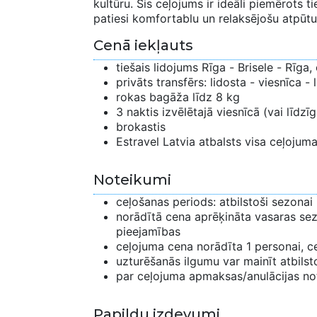
kultūru. Šis ceļojums ir ideāli piemērots t
patiesi komfortablu un relaksējošu atpūtu
Cenā iekļauts
tiešais lidojums Rīga - Brisele - Rīga
privāts transfērs: lidosta - viesnīca - 
rokas bagāža līdz 8 kg
3 naktis izvēlētajā viesnīcā (vai līdzī
brokastis
Estravel Latvia atbalsts visa ceļojuma
Noteikumi
ceļošanas periods: atbilstoši sezonai
norādītā cena aprēķināta vasaras sezo
pieejamības
ceļojuma cena norādīta 1 personai, 
uzturēšanās ilgumu var mainīt atbilst
par ceļojuma apmaksas/anulācijas not
Papildu izdevumi