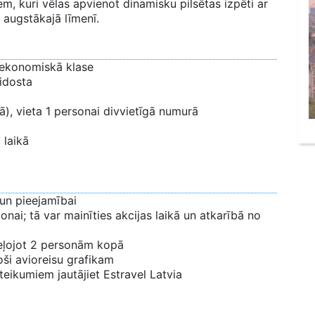
iem, kuri vēlas apvienot dinamisku pilsētas izpēti ar
 augstākajā līmenī.
, ekonomiskā klase
lidosta
gā), vieta 1 personai divvietīgā numurā
 laikā
 un pieejamībai
nai; tā var mainīties akcijas laikā un atkarībā no
ceļojot 2 personām kopā
oši avioreisu grafikam
eikumiem jautājiet Estravel Latvia