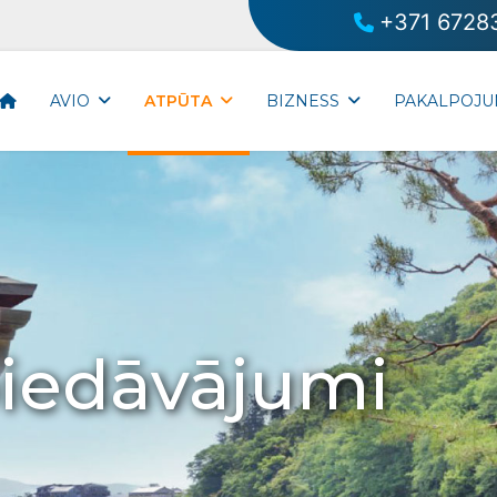
+371 6728
AVIO
ATPŪTA
BIZNESS
PAKALPOJU
piedāvājumi