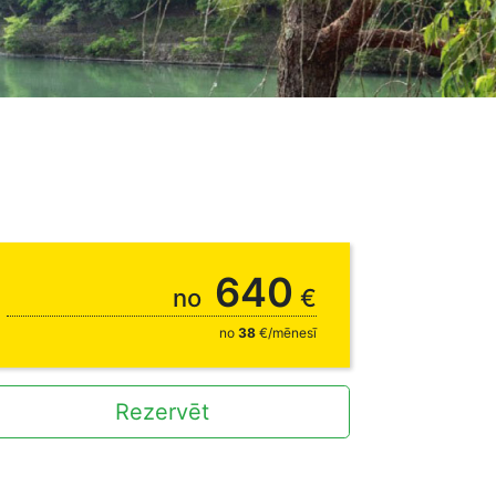
640
no
€
no
38
€/mēnesī
Rezervēt