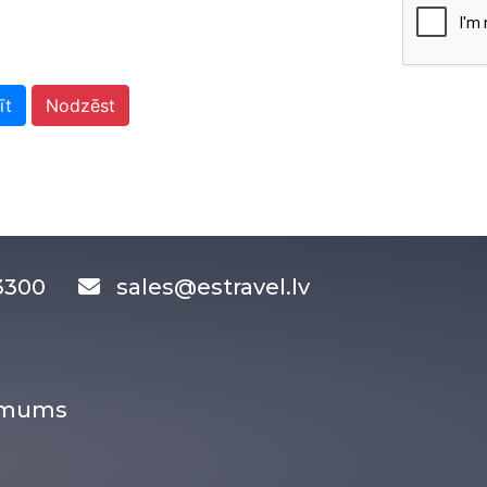
īt
Nodzēst
83300
sales@estravel.lv
r mums