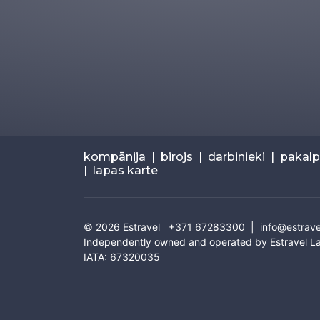
kompānija
|
birojs
|
darbinieki
|
pakal
|
lapas karte
© 2026
Estravel
+371 67283300 |
info@estrave
Independently owned and operated by Estravel La
IATA: 67320035