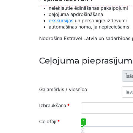
neiekļautie ēdināšanas pakalpojumi
ceļojuma apdrošināšana
ekskursijas
un personīgie izdevumi
automašīnas noma, ja nepieciešams
Nodrošina Estravel Latvia un sadarbības p
Ceļojuma pieprasījum
Galamērķis / viesnīca
Izbraukšana
*
Ceļotāji
*
1