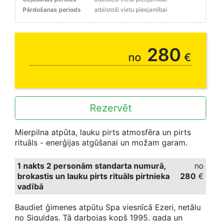
Pārdošanas periods
atbilstoši vietu pieejamībai
280
no
€
Rezervēt
Mierpilna atpūta, lauku pirts atmosfēra un pirts
rituāls - enerģijas atgūšanai un možam garam.
1 nakts 2 personām standarta numurā,
no
brokastis un lauku pirts rituāls pirtnieka
28
0
€
vadībā
Baudiet ģimenes atpūtu Spa viesnīcā Ezeri, netālu
no Siguldas. Tā darbojas kopš 1995. gada un