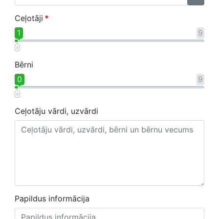
Ceļotāji
*
1
9
Bērni
0
9
Ceļotāju vārdi, uzvārdi
Papildus informācija