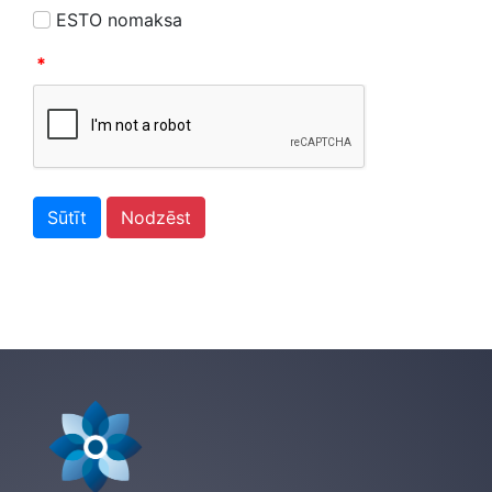
ESTO nomaksa
*
Sūtīt
Nodzēst