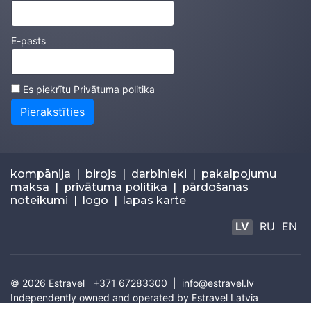
E-pasts
Es piekrītu
Privātuma politika
Pierakstīties
kompānija
|
birojs
|
darbinieki
|
pakalpojumu
maksa
|
privātuma politika
|
pārdošanas
noteikumi
|
logo
|
lapas karte
LV
RU
EN
© 2026
Estravel
+371 67283300 |
info@estravel.lv
Independently owned and operated by Estravel Latvia