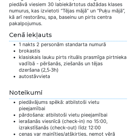
piedāvā viesiem 30 labiekārtotus dažādas klases
numurus, kas izvietoti “Tējas mājā” un “Puķu mājā”,
kā arī restorānu, spa, baseinu un pirts centra
pakalpojumus.
Cenā iekļauts
1 nakts 2 personām standarta numurā
brokastis
klasiskais lauku pirts rituāls prasmīga pirtnieka
vadībā - pēršanās, ziešanās un tējas
(2,5-3h)
dzeršana
autostāvvieta
Noteikumi
piedāvājums spēkā: atbilstoši vietu
pieejamībai
pārdošana: atbilstoši vietu pieejamībai
ierašanās viesnīcā (check-in) no 15:00,
izrakstīšanās (check-out) līdz 12:00
cenas var mainīties/atšķirties, ņemot vērā