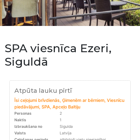
SPA viesnīca Ezeri,
Siguldā
Atpūta lauku pirtī
Īsi ceļojumi brīvdienās, Ģimenēm ar bērniem, Viesnīcu
piedāvājumi, SPA, Apceļo Baltiju
Personas
2
Naktis
1
Izbraukšana no
Sigulda
Valsts
Latvija
Ceļošanas periods
atbilstoši vietu pieejamībai