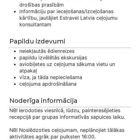
drošības prasībām
informāciju par ieceļošanas/izceļošanas
kārtību, jautājiet Estravel Latvia ceļojumu
konsultantam
Papildu izdevumi
neiekļautās ēdienreizes
papildu izvēlētās ekskursijas
aviobiļetes uz ceļojuma sākuma vietu un
atpakaļ
vīza, ja tāda nepieciešama
ceļojuma apdrošināšana
Noderīga informācija
NB! Ierodoties viesnīcā, lūdzu, painteresējieties
recepcijā par grupas informatīvās sapulces laiku.
NB! Noslēdzoties ceļojumam, neplānojiet tālākas
aktivitātes agrāk par pulksten 16:00.