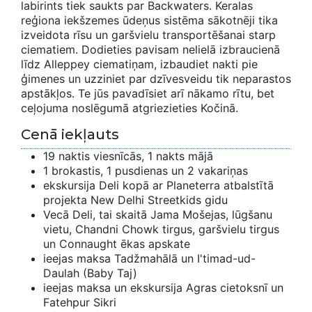
labirints tiek saukts par Backwaters. Keralas
reģiona iekšzemes ūdeņus sistēma sākotnēji tika
izveidota rīsu un garšvielu transportēšanai starp
ciematiem. Dodieties pavisam nelielā izbraucienā
līdz Alleppey ciematiņam, izbaudiet nakti pie
ģimenes un uzziniet par dzīvesveidu tik neparastos
apstākļos. Te jūs pavadīsiet arī nākamo rītu, bet
ceļojuma noslēgumā atgriezieties Kočinā.
Cenā iekļauts
19 naktis viesnīcās, 1 nakts mājā
1 brokastis, 1 pusdienas un 2 vakariņas
ekskursija Deli kopā ar Planeterra atbalstītā
projekta New Delhi Streetkids gidu
Vecā Deli, tai skaitā Jama Mošejas, lūgšanu
vietu, Chandni Chowk tirgus, garšvielu tirgus
un Connaught ēkas apskate
ieejas maksa Tadžmahālā un I'timad-ud-
Daulah (Baby Taj)
ieejas maksa un ekskursija Agras cietoksnī un
Fatehpur Sikri