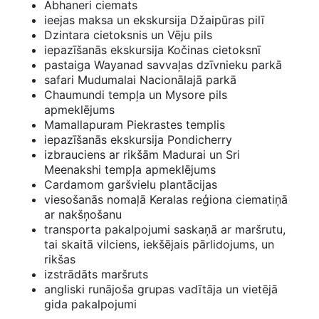
Abhaneri ciemats
ieejas maksa un ekskursija Džaipūras pilī
Dzintara cietoksnis un Vēju pils
iepazīšanās ekskursija Kočinas cietoksnī
pastaiga Wayanad savvaļas dzīvnieku parkā
safari Mudumalai Nacionālajā parkā
Chaumundi tempļa un Mysore pils
apmeklējums
Mamallapuram Piekrastes templis
iepazīšanās ekskursija Pondicherry
izbrauciens ar rikšām Madurai un Sri
Meenakshi tempļa apmeklējums
Cardamom garšvielu plantācijas
viesošanās nomaļā Keralas reģiona ciematiņā
ar nakšņošanu
transporta pakalpojumi saskaņā ar maršrutu,
tai skaitā vilciens, iekšējais pārlidojums, un
rikšas
izstrādāts maršruts
angliski runājoša grupas vadītāja un vietējā
gida pakalpojumi