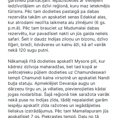
garšvielu plantācijām. Iepazīstieties ar vietējiem
iedzīvotājiem un dzīvi reģionā, kuru maz ietekmējis
tūrisms. Pēc tam dodieties pastaigā pa dabas
rezervāta takām un apskatiet senas Edakkal alas,
kur atrodami neolīta laikmeta alu zīmējumi (6 gs.
p.m.ē). Pēc tam brauciet uz Mudumalai dabas
rezervētu, kur pavadīsiet nakti un jūs gaida neliels
safari. Šeit ir daudz Indijas ziloņu un bizonu, dzīvo
tīģeri, brieži, lidvāveres un kalnu āži, kā arī vairāk
nekā 120 sugu putni.
Nākamajā rītā dodieties apskatīt Mysore pili, kur
kādreiz dzīvoja maharadžas, bet tad kopā ar
svētceļnieku pūļiem dodieties uz Chamundeswari
templi Chamundi kalna virsotnē un apskatiet Nandi
buļļa statuju. Apmeklējiet Devaraja augļu un
dārzeņu tirgu un, ja vēlaties, pievienojieties kādai
jogas nodarbībai. Šajā reģionā tiek saražota vairāk
nekā puse no Indijas zīda, tādēļ nepalaidiet garām
iespēju apskatīt zīda ražotnes un iegādājieties
lieliskus izstrādājumus. Pēc tam Mamallapuram jūs
apskatīsiet 7 gs. Piekrastes templi. Daļu no tā