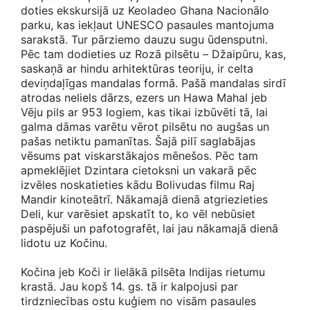
doties ekskursijā uz Keoladeo Ghana Nacionālo
parku, kas iekļaut UNESCO pasaules mantojuma
sarakstā. Tur pārziemo dauzu sugu ūdensputni.
Pēc tam dodieties uz Rozā pilsētu – Džaipūru, kas,
saskaņā ar hindu arhitektūras teoriju, ir celta
deviņdaļīgas mandalas formā. Pašā mandalas sirdī
atrodas neliels dārzs, ezers un Hawa Mahal jeb
Vēju pils ar 953 logiem, kas tikai izbūvēti tā, lai
galma dāmas varētu vērot pilsētu no augšas un
pašas netiktu pamanītas. Šajā pilī saglabājas
vēsums pat viskarstākajos mēnešos. Pēc tam
apmeklējiet Dzintara cietoksni un vakarā pēc
izvēles noskatieties kādu Bolivudas filmu Raj
Mandir kinoteātrī. Nākamajā dienā atgriezieties
Deli, kur varēsiet apskatīt to, ko vēl nebūsiet
paspējuši un pafotografēt, lai jau nākamajā dienā
lidotu uz Kočinu.
Kočina jeb Koči ir lielākā pilsēta Indijas rietumu
krastā. Jau kopš 14. gs. tā ir kalpojusi par
tirdzniecības ostu kuģiem no visām pasaules