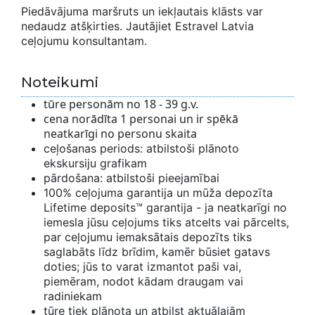
Piedāvājuma maršruts un iekļautais klāsts var
nedaudz atšķirties. Jautājiet Estravel Latvia
ceļojumu konsultantam.
Noteikumi
tūre personām no 18 - 39 g.v.
cena norādīta 1 personai un ir spēkā
neatkarīgi no personu skaita
ceļošanas periods: atbilstoši plānoto
ekskursiju grafikam
pārdošana: atbilstoši pieejamībai
100% ceļojuma garantija un mūža depozīta
Lifetime deposits™ garantija - ja neatkarīgi no
iemesla jūsu ceļojums tiks atcelts vai pārcelts,
par ceļojumu iemaksātais depozīts tiks
saglabāts līdz brīdim, kamēr būsiet gatavs
doties; jūs to varat izmantot paši vai,
piemēram, nodot kādam draugam vai
radiniekam
tūre tiek plānota un atbilst aktuālajām