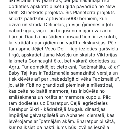
aktivitātes nav plānotas, bet jau nākamajā rītā
dodieties apskatīt pilsētu gida pavadībā no New
Delhi Streetkids projekta. Šis Planeterra projekts
sniedz palīdzību aptuveni 5000 bērniem, kuri
dzīvo un strādā Deli ielās, jo viņu ģimenes ir ļoti
nabadzīgas, viņi ir aizbēguši no mājām vai arī ir
bāreņi. Daudzi no šādiem pusaudžiem ir izskoloti,
lai strādātu par gidiem un vadītu ekskursijas. Pēc
tam apmeklējiet Veco Deli – iegriezieties garšvielu
tirgū, apskatiet Jama Mošeju un skaisto Viktorijas
laikmeta Connaught ēku, bet vakarā dodieties uz
Agru. Tur apmeklējiet cietoksni, Tadžmahālu, kā arī
Baby Taj, kas ir Tadžmahāla samazinātā versija un
tiek dēvēts arī par „nabadzīgā cilvēka Tadžmalālu",
jo, atšķirībā no grandiozā pieminekļa mīlestībai,
kas celts no baltā marmora, tas ir būvēts no
smilšakmens un rotāts ar marmora kupolu. Pēc
tam dodieties uz Bharatpur. Ceļā iegriezieties
Fatehpur Sikri - kādreizējā Mugalu dinastijas
impērijas galvaspilsētā un Abhaneri ciematā, kas
ievērojams ar īpatnējām akām. Bharatpur pilsētā,
kur paliksiet pa nakti, jums būs izvēles iespēja