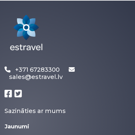
+371 67283300
sales@estravel.lv
Sazināties ar mums
Jaunumi