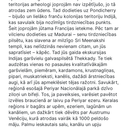
teritorijas arheologi joprojām nav izpētījušo, jo tā
atrodas zem ūdens. Tad dodieties uz Pondicherry
– bijušo un lielāko franču kolonijas teritoriju Indijā,
kas savulaik bija nozīmīgs tirdzniecības punkts.
Šeit joprojām jūtama Francijas ietekme. Pēc tam ar
vilcienu dodieties uz Madurai – senu tirdzniecības
pilsētu, kas slavena ar milzīgo Sri Meenakshi
templi, kas nelīdzinās nevienam citam, un jūs
sapratīsiet – kāpēc. Tad jūs gaida ekskursijas
Indijas garšvielu galvaspilsētā Thekkady. Te tiek
audzētas vienas no pasaules kvalitatīvākajām
garšvielām, piemēram, kardamons, krustnagliņas,
pipari, muskatrieksti, kanēlis, dažādi ārstniecības
augi, kā arī jūs apmeklēsiet tējas ražotni. Savukārt,
reģionā esošajā Periyar Nacionālajā parkā dzīvo
ziloņi un bifeļi. Tos, ja paveiksies, varēsiet pavētot
izvēles braucienā ar laivu pa Periyar ezeru. Keralas
reģions ir bagāts ar upēm, ezeriem, lagūnām un
kanāliem, un dažkārt tiek dēvēts par Austrumu
Venēciju, kurā atrodas vairāk kā 1000 peldošo
māju. Palmu ieskautais salu, kanālu un upju