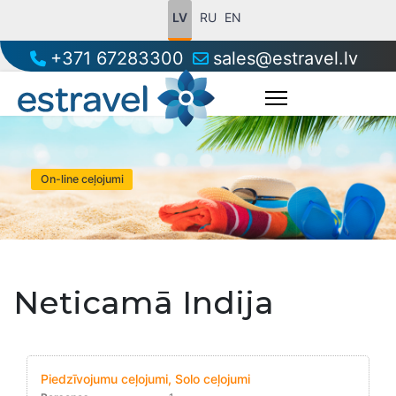
LV
RU
EN
+371 67283300
sales@estravel.lv
On-line ceļojumi
Neticamā Indija
Piedzīvojumu ceļojumi, Solo ceļojumi