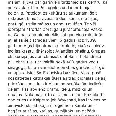
malām, kļuva par garšvielu tirdzniecības centru, kā
arī savulaik bija Portugāles un Lielbritānijas
kolonija. Pateicoties kultūru sajaukumam, šeit
redzēsiet ķīniešu zvejas tīklus, senas mošejas,
portugāļu stila mājas un angļu muižas. Te vēl
joprojām atrodas portugāļu jūrasbraucēja Vasko
da Gama kapa piemineklis, lai gan viņa mirstīgās
atliekas šeit atradās vien 15 gadus līdz 1539.
gadam. Viņš bija pirmais eiropietis, kurš sasniedz
Indijas krastu, šķērsojot Atlantijas okeānu. Grupas
ekskursijā jūs apmeklēsiet cietoksni, holandiešu
pili, ebreju ielu ar vairāk nekā 400 gadus vecu
sinagogu, kā arī varēsiet iepirkties garšvielu tirgū
un apskatīsiet Sv. Franciska baznīcu. Vakarpusē
noskatieties kathakali (Keralas tradicionālās dejas)
priekšnesumu, kas ir viena no senākajām indiešu
dejām, kas apvieno drāmu, deju, mūziku un
rituālus. Nākamajā rītā ar vilcienu caur Kozhikode
dodieties uz Kalpetta jeb Wayanad, kas ir viens no
ainaviski skaistākajiem reģioniem Keralā un ir
bagāts ar tējas, kafijas, gumijkoku un dažādu