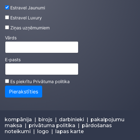
Estravel Jaunumi
Estravel Luxury
Ziņas uzņēmumiem
Vārds
E-pasts
Es piekrītu
Privātuma politika
Pierakstīties
kompānija
|
birojs
|
darbinieki
|
pakalpojumu
maksa
|
privātuma politika
|
pārdošanas
noteikumi
|
logo
|
lapas karte