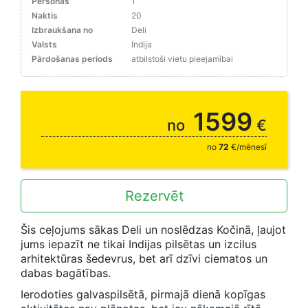
Personas
1
Naktis
20
Izbraukšana no
Deli
Valsts
Indija
Pārdošanas periods
atbilstoši vietu pieejamībai
1599
no
€
no
72
€/mēnesī
Rezervēt
Šis ceļojums sākas Deli un noslēdzas Kočinā, ļaujot
jums iepazīt ne tikai Indijas pilsētas un izcilus
arhitektūras šedevrus, bet arī dzīvi ciematos un
dabas bagātības.
Ierodoties galvaspilsētā, pirmajā dienā kopīgas