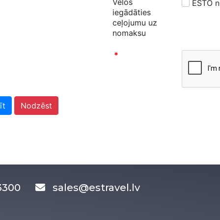
Vēlos
ESTO 
iegādāties
ceļojumu uz
nomaksu
*
īt
Nodzēst
83300
sales@estravel.lv