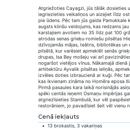
Atgriežoties Cayagzi, jūs tālāk dosieties u
iegriezieties veikaliņos un aizejiet līdz os
pie ūdens. Pēc tam jūs gaida Pamukkale k
augsts klinšu veidojums, kas redzams ja
karstajiem avotiem no 35 līdz pat 100 grā
atrodas senas grieķu-romiešu pilsētas Hie
dzīvojamās mājas, teātris, bibliotēkas un
pilsētā, kur varēsiet apmeklēt senās grie
drupas, Isa Bey mošeju vai arī pavizinātie
nogaršot vietējos vīnus. Nākamajā dienā 
arhitektūru Ayvalik pilsētas ieliņās, apmek
izvēles doties izbraucienā ar kuģi. Pēc t
kas ikvienam zināma no Homēra eposa Iliād
Pirmā pasaules kara laikā norisinājās asiņ
spēki centās ieņemt Osmaņu impērijas gal
atgriezīsieties Stambulā, kur vēl paspēsiet
restorāniem, jo pavadīsiet šeit vēl vienu n
Cenā iekļauts
13 brokastis, 3 vakariņas