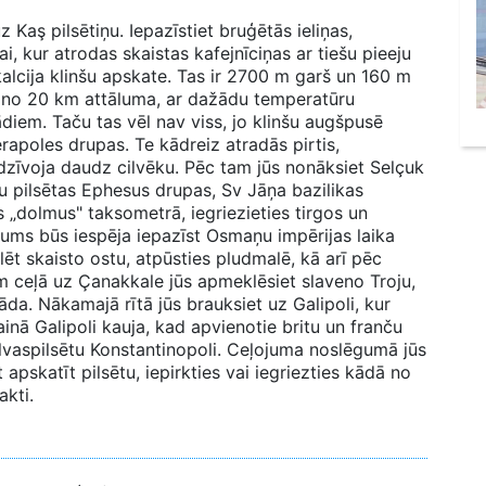
z Kaş pilsētiņu. Iepazīstiet bruģētās ieliņas,
tai, kur atrodas skaistas kafejnīciņas ar tiešu pieeju
alcija klinšu apskate. Tas ir 2700 m garš un 160 m
u no 20 km attāluma, ar dažādu temperatūru
diem. Taču tas vēl nav viss, jo klinšu augšpusē
rapoles drupas. Te kādreiz atradās pirtis,
 dzīvoja daudz cilvēku. Pēc tam jūs nonāksiet Selçuk
ķu pilsētas Ephesus drupas, Sv Jāņa bazilikas
s „dolmus" taksometrā, iegriezieties tirgos un
jums būs iespēja iepazīst Osmaņu impērijas laika
lēt skaisto ostu, atpūsties pludmalē, kā arī pēc
am ceļā uz Çanakkale jūs apmeklēsiet slaveno Troju,
a. Nākamajā rītā jūs brauksiet uz Galipoli, kur
ainā Galipoli kauja, kad apvienotie britu un franču
vaspilsētu Konstantinopoli. Ceļojuma noslēgumā jūs
 apskatīt pilsētu, iepirkties vai iegriezties kādā no
akti.