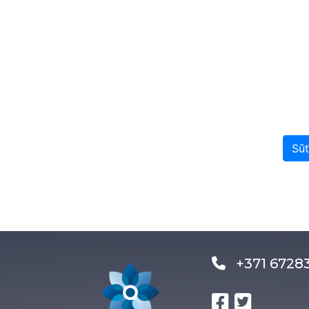
Sūt
+371 672