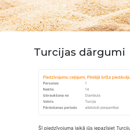
Turcijas dārgumi
Piedzīvojumu ceļojumi, Pēdējā brīža piedāvāju
Personas
1
Naktis
14
Izbraukšana no
Stambula
Valsts
Turcija
Pārdošanas periods
atbilstoši pieejamībai
Šī piedzīvojuma laikā jūs iepazīsiet Turc