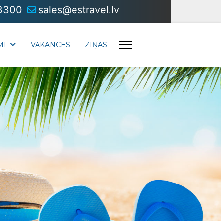
3300
sales@estravel.lv
MI
VAKANCES
ZIŅAS