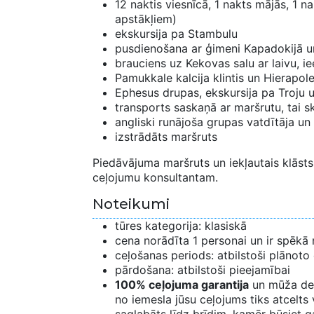
12 naktis viesnīcā, 1 nakts mājās, 1 
apstākļiem)
ekskursija pa Stambulu
pusdienošana ar ģimeni Kapadokijā u
brauciens uz Kekovas salu ar laivu, i
Pamukkale kalcija klintis un Hierapol
Ephesus drupas, ekskursija pa Troju u
transports saskaņā ar maršrutu, tai sk
angliski runājoša grupas vatdītāja un
izstrādāts maršruts
Piedāvājuma maršruts un iekļautais klāsts 
ceļojumu konsultantam.
Noteikumi
tūres kategorija: klasiskā
cena norādīta 1 personai un ir spēkā 
ceļošanas periods: atbilstoši plānoto
pārdošana: atbilstoši pieejamībai
100% ceļojuma garantija
un mūža de
no iemesla jūsu ceļojums tiks atcelts