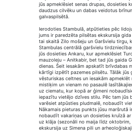
jūs apmeklēsiet senas drupas, dosieties kru
daudzus cilvēku un dabas veidotus brīnum
galvaspilsētā.
Ierodoties Stambulā, atpūtieties pēc lido
jums ir paredzēta pilsētas ekskursija gid
tai skaitā Zilo mošeju un Garšvielu tirgu,
Stambulas centrālā garšvielu tirdzniecības
jūs dosieties Ankaru, kur apmeklēsiet Turc
mauzoleju – Anitkabir, bet tad jūs gaida 
dienas. Šeit iesakām apskatīt brīvdabas m
kārtīgi izpētīt pazemes pilsētu. Tālāk jū
vēsturiskas celtnes un iesakām apmeklēt 
mistiķim un vienam no pasaulē lasītākaji
uz ciematu, kur kopā ar ģimeni nobaudīsiet
iepazītu vietējo dzīves stilu. Pēc tam jūs 
varēsiet atpūsties pludmalē, nobaudīt vie
Nākamais pieturas punkts jūsu maršrutā ir
nobaudīt vakariņas un dosieties kruīzā ar 
uz klāja (sezonāli no maija līdz oktobrim,
ekskursija uz Simena pili un arheoloģiska