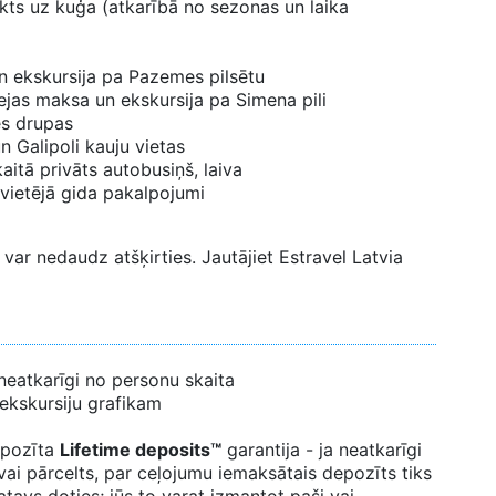
nakts uz kuģa (atkarībā no sezonas un laika
n ekskursija pa Pazemes pilsētu
eejas maksa un ekskursija pa Simena pili
es drupas
n Galipoli kauju vietas
aitā privāts autobusiņš, laiva
 vietējā gida pakalpojumi
var nedaudz atšķirties. Jautājiet Estravel Latvia
neatkarīgi no personu skaita
 ekskursiju grafikam
pozīta
Lifetime deposits™
garantija - ja neatkarīgi
 vai pārcelts, par ceļojumu iemaksātais depozīts tiks