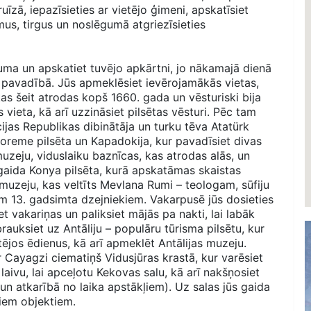
īzā, iepazīsieties ar vietējo ģimeni, apskatīsiet
us, tirgus un noslēgumā atgriezīsieties
juma un apskatiet tuvējo apkārtni, jo nākamajā dienā
a pavadībā. Jūs apmeklēsiet ievērojamākās vietas,
 kas šeit atrodas kopš 1660. gada un vēsturiski bija
 vieta, kā arī uzzināsiet pilsētas vēsturi. Pēc tam
ijas Republikas dibinātāja un turku tēva Atatürk
Goreme pilsēta un Kapadokija, kur pavadīsiet divas
uzeju, viduslaiku baznīcas, kas atrodas alās, un
s gaida Konya pilsēta, kurā apskatāmas skaistas
muzeju, kas veltīts Mevlana Rumi – teologam, sūfiju
em 13. gadsimta dzejniekiem. Vakarpusē jūs dosieties
 vakariņas un paliksiet mājās pa nakti, lai labāk
brauksiet uz Antāliju – populāru tūrisma pilsētu, kur
tējos ēdienus, kā arī apmeklēt Antālijas muzeju.
 Cayagzi ciematiņš Vidusjūras krastā, kur varēsiet
laivu, lai apceļotu Kekovas salu, kā arī nakšņosiet
 un atkarībā no laika apstākļiem). Uz salas jūs gaida
jiem objektiem.