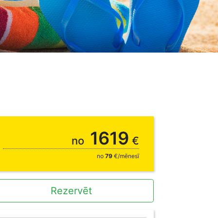
1619
no
€
no
79
€/mēnesī
Rezervēt