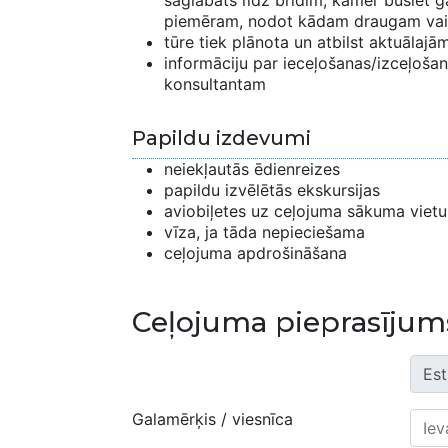
saglabāts līdz brīdim, kamēr būsiet ga
piemēram, nodot kādam draugam vai
tūre tiek plānota un atbilst aktuālaj
informāciju par ieceļošanas/izceļošana
konsultantam
Papildu izdevumi
neiekļautās ēdienreizes
papildu izvēlētās ekskursijas
aviobiļetes uz ceļojuma sākuma vietu
vīza, ja tāda nepieciešama
ceļojuma apdrošināšana
Ceļojuma pieprasījum
Galamērķis / viesnīca