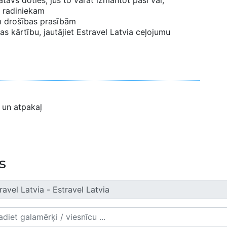
tavs doties; jūs to varat izmantot paši vai,
 radiniekam
ām drošības prasībām
s kārtību, jautājiet Estravel Latvia ceļojumu
 un atpakaļ
s