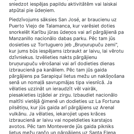
sniedzot iespējas papildu aktivitātēm vai laiskai
atpūtai pie ūdeņiem.
Piedzīvojums sāksies San José, ar braucienu uz
Puerto Viejo de Talamanca, kur varēsiet doties
snorkelēt Karību jūras ūdeņos vai arī pārgājienā pa
Manzanillo nacionālo dabas parku. Pēc tam jūs
dosieties uz Tortuguero jeb „Bruņurupuču zemi",
kur jums būs iespējams izbraukt ar laivu, lai vērotu
dzīvniekus. Izvēlieties nakts pārgājienu
bruņurupuču vērošanai vai arī dodieties dienas
izbraucienā pa kanāliem. Pēc tam jūs gaida
pārgājiens pa Sarapiquí lietus mežu un nakšņošana
senā un nomaļā savrupmājas tipa viesnīcā. Ja
vēlaties uzzināt un ieraudzīt vēl vairāk,
piesakieties izjādei ar zirgu. Izbaudiet nacionālo
maltīti vietējā ģimenē un dodieties uz La Fortuna
pilsētiņu, kur jūs gaida arī pārgājiens uz Arenal
vulkānu. Ja vēlaties, iekarojiet upes krāces
izbraucienā ar laivu vai nopeldieties karstajos
avotos. Pēc tam Monteverde jūs gaida pikniks
lietus mežu rančo un pārgājiens uz Santa Elena