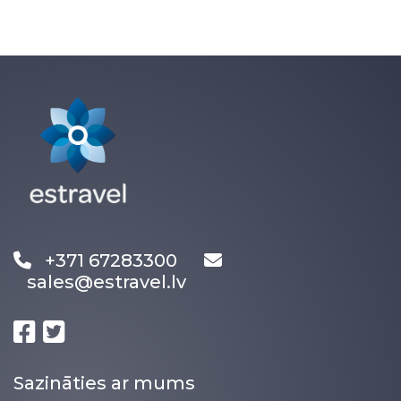
+371 67283300
sales@estravel.lv
Sazināties ar mums