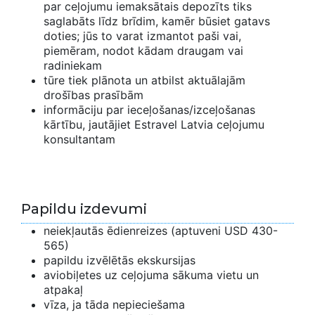
par ceļojumu iemaksātais depozīts tiks
saglabāts līdz brīdim, kamēr būsiet gatavs
doties; jūs to varat izmantot paši vai,
piemēram, nodot kādam draugam vai
radiniekam
tūre tiek plānota un atbilst aktuālajām
drošības prasībām
informāciju par ieceļošanas/izceļošanas
kārtību, jautājiet Estravel Latvia ceļojumu
konsultantam
Papildu izdevumi
neiekļautās ēdienreizes (aptuveni USD 430-
565)
papildu izvēlētās ekskursijas
aviobiļetes uz ceļojuma sākuma vietu un
atpakaļ
vīza, ja tāda nepieciešama