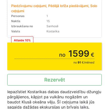
Piedzīvojumu ceļojumi, Pēdējā brīža piedāvājumi, Solo
ceļojumi
Personas
1
Naktis
15
Izbraukšana no
Sanhosē
Valsts
Kostarika
Atlaide 10%
rezervējot līdz 31.08.
1599
no
€
no
91
€/mēnesī
Rezervēt
Iepazīstiet Kostarikas dabas daudzveidību džungļu
pārgājienos, kāpjot pa vulkānu nogāzēm un
baudot Klusā okeāna vēju. Šī ceļojuma laikā jūs
sagaida dažādas ekskursijas un brīvais laiks,