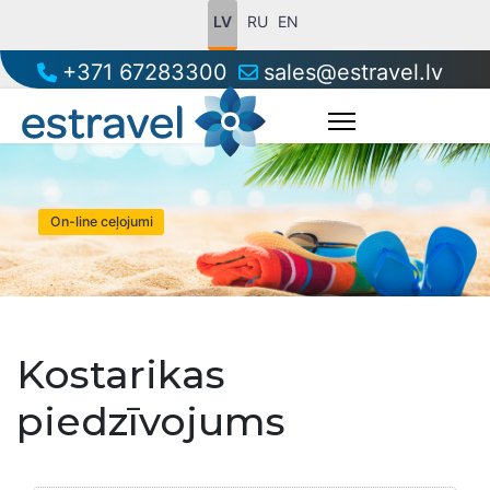
LV
RU
EN
+371 67283300
sales@estravel.lv
On-line ceļojumi
Kostarikas
piedzīvojums