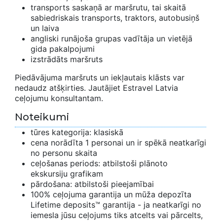
transports saskaņā ar maršrutu, tai skaitā
sabiedriskais transports, traktors, autobusiņš
un laiva
angliski runājoša grupas vadītāja un vietējā
gida pakalpojumi
izstrādāts maršruts
Piedāvājuma maršruts un iekļautais klāsts var
nedaudz atšķirties. Jautājiet Estravel Latvia
ceļojumu konsultantam.
Noteikumi
tūres kategorija: klasiskā
cena norādīta 1 personai un ir spēkā neatkarīgi
no personu skaita
ceļošanas periods: atbilstoši plānoto
ekskursiju grafikam
pārdošana: atbilstoši pieejamībai
100% ceļojuma garantija un mūža depozīta
Lifetime deposits™ garantija - ja neatkarīgi no
iemesla jūsu ceļojums tiks atcelts vai pārcelts,