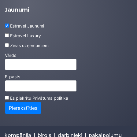
Jaunumi
Estravel Jaunumi
Estravel Luxury
Ziņas uzņēmumiem
Vārds
E-pasts
Es piekrītu
Privātuma politika
Pierakstīties
kompānija
|
birojs
|
darbinieki
|
pakalpojumu