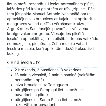
lietus mežu rezervātu. Lieciet adrenalīnam plūst,
laižoties pāri koku galotnēm ar trīsi „zipline". Pēc
tam jūs gaida Manuel Antonio Nacionālā parka
apmeklējums, izbrauciens ar kajaku, lai apskatītu
mangroves vai arī delfīnu vērošanas kruīzs.
Atgriežoties San Joséjūs pavadīsiet vēl vienu
kopīgu vakaru ar grupu. Viesojoties pilsētā
iesakām apmeklēt Ujarras pilsētas drupas vai kādu
no muzejiem, piemēram, Zelta muzeju vai arī
Insektu muzeju, kurā apskatāmi dažādi eksotiski
kukaiņi.
Cenā iekļauts
2 brokastis, 2 pusdienas, 3 vakariņas
13 naktis viesnīcā, 2 naktis namiņā (vairākām
personām kopā)
laivu brauciens uz Tortuguero
pārgājiens pa Sarapiqui lietus mežu ar
pavadoni un pikniks
pārgājiens uz Santa Elena lietus mežu
rezervātu, ar pavadoni