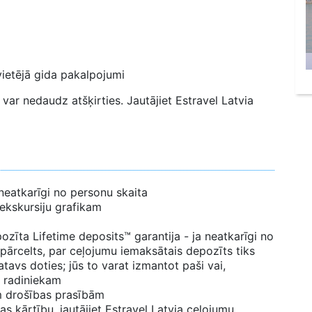
vietējā gida pakalpojumi
var nedaudz atšķirties. Jautājiet Estravel Latvia
neatkarīgi no personu skaita
 ekskursiju grafikam
zīta Lifetime deposits™ garantija - ja neatkarīgi no
 pārcelts, par ceļojumu iemaksātais depozīts tiks
tavs doties; jūs to varat izmantot paši vai,
 radiniekam
ām drošības prasībām
s kārtību, jautājiet Estravel Latvia ceļojumu