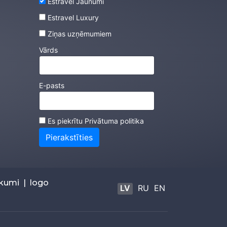
Estravel Jaunumi
Estravel Luxury
Ziņas uzņēmumiem
Vārds
E-pasts
Es piekrītu
Privātuma politika
Pierakstīties
ikumi
|
logo
LV
RU
EN