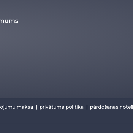
r mums
pojumu maksa
|
privātuma politika
|
pārdošanas note