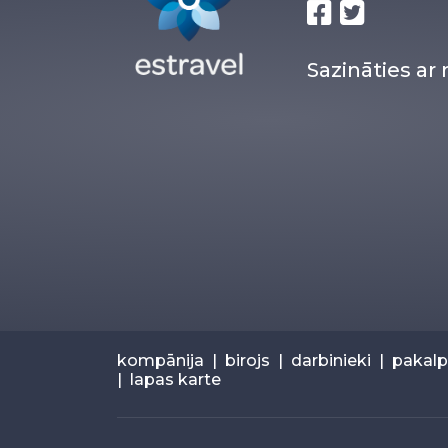
Sazināties a
kompānija
|
birojs
|
darbinieki
|
pakal
|
lapas karte