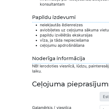
konsultantam
Papildu izdevumi
neiekļautās ēdienreizes
aviobiļetes uz ceļojuma sākuma vietu
papildu izvēlētās ekskursijas
vīza, ja tāda nepieciešama
ceļojumu apdrošināšana
Noderīga informācija
NB! Ierodoties viesnīcā, lūdzu, painteresē
laiku.
Ceļojuma pieprasījum
Galamērķis / viesnīca