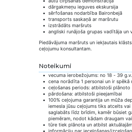
autu cirpšanas demonstrācija
dārgakmeņu ieguves ekskursija
sērfošanas nodarbība Baironbejā
transports saskaņā ar maršrutu
izstrādāts maršruts
angliski runājoša grupas vadītāja un 
Piedāvājuma maršruts un iekļautais klāsts 
ceļojumu konsultantam.
Noteikumi
vecuma ierobežojums: no 18 - 39 g.v.
cena norādīta 1 personai un ir spēkā 
ceļošanas periods: atbilstoši plānoto
pārdošana: atbilstoši pieejamībai
100% ceļojuma garantija un mūža depo
iemesla jūsu ceļojums tiks atcelts vai
saglabāts līdz brīdim, kamēr būsiet ga
piemēram, nodot kādam draugam vai
tūre tiek plānota un atbilst aktuālaj
informāciju par ieceļošanas/izceļošana