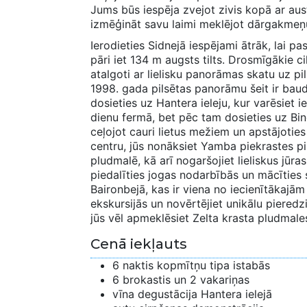
Jums būs iespēja zvejot zivis kopā ar aust
izmēģināt savu laimi meklējot dārgakmeņ
Ierodieties Sidnejā iespējami ātrāk, lai pas
pāri iet 134 m augsts tilts. Drosmīgākie cilv
atalgoti ar lielisku panorāmas skatu uz pi
1998. gada pilsētas panorāmu šeit ir baud
dosieties uz Hantera ieleju, kur varēsiet ie
dienu fermā, bet pēc tam dosieties uz Bin
ceļojot cauri lietus mežiem un apstājotie
centru, jūs nonāksiet Yamba piekrastes pil
pludmalē, kā arī nogaršojiet lieliskus jūras
piedalīties jogas nodarbībās un mācīties s
Baironbejā, kas ir viena no iecienītākajā
ekskursijās un novērtējiet unikālu piered
jūs vēl apmeklēsiet Zelta krasta pludmale
Cenā iekļauts
6 naktis kopmītņu tipa istabās
6 brokastis un 2 vakariņas
vīna degustācija Hantera ielejā