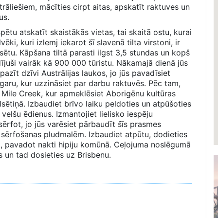
rāliešiem, mācīties cirpt aitas, apskatīt raktuves un
us.
pētu atskatīt skaistākās vietas, tai skaitā ostu, kurai
ēki, kuri izlemj iekarot šī slavenā tilta virstoni, ir
lsētu. Kāpšana tiltā parasti ilgst 3,5 stundas un kopš
ījuši vairāk kā 900 000 tūristu. Nākamajā dienā jūs
pazīt dzīvi Austrālijas laukos, jo jūs pavadīsiet
garu, kur uzzināsiet par darbu raktuvēs. Pēc tam,
s Mile Creek, kur apmeklēsiet Aborigēnu kultūras
sētiņā. Izbaudiet brīvo laiku peldoties un atpūšoties
 velšu ēdienus. Izmantojiet lielisko iespēju
ērfot, jo jūs varēsiet pārbaudīt šīs prasmes
m sērfošanas pludmalēm. Izbaudiet atpūtu, dodieties
zi, pavadot nakti hipiju komūnā. Ceļojuma noslēgumā
s un tad dosieties uz Brisbenu.