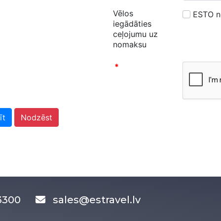
Vēlos
ESTO 
iegādāties
ceļojumu uz
nomaksu
*
īt
Nodzēst
83300
sales@estravel.lv