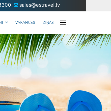
3300
sales@estravel.lv
MI
VAKANCES
ZIŅAS