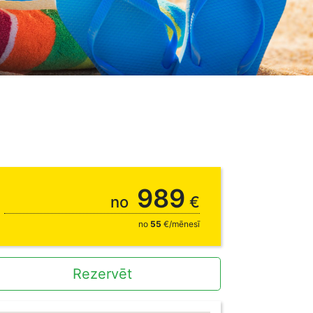
989
no
€
no
55
€/mēnesī
Rezervēt