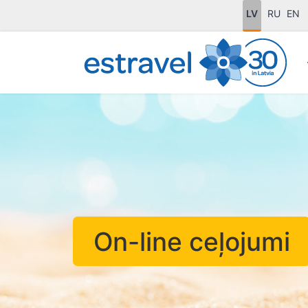
LV
RU
EN
On-line ceļojumi