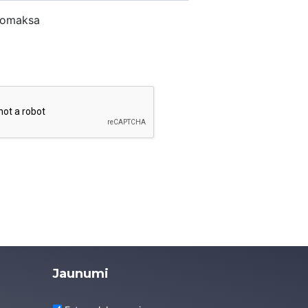
nomaksa
Jaunumi