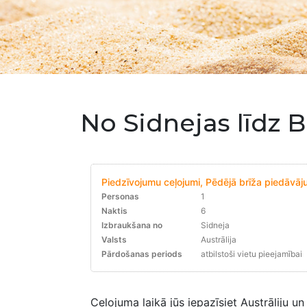
No Sidnejas līdz B
Piedzīvojumu ceļojumi, Pēdējā brīža piedāvāju
Personas
1
Naktis
6
Izbraukšana no
Sidneja
Valsts
Austrālija
Pārdošanas periods
atbilstoši vietu pieejamībai
Ceļojuma laikā jūs iepazīsiet Austrāliju u