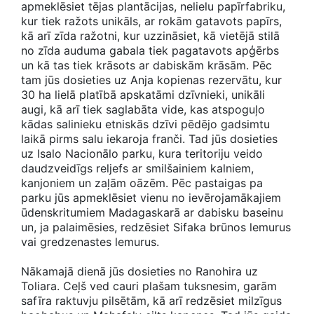
apmeklēsiet tējas plantācijas, nelielu papīrfabriku,
kur tiek ražots unikāls, ar rokām gatavots papīrs,
kā arī zīda ražotni, kur uzzināsiet, kā vietējā stilā
no zīda auduma gabala tiek pagatavots apģērbs
un kā tas tiek krāsots ar dabiskām krāsām. Pēc
tam jūs dosieties uz Anja kopienas rezervātu, kur
30 ha lielā platībā apskatāmi dzīvnieki, unikāli
augi, kā arī tiek saglabāta vide, kas atspoguļo
kādas salinieku etniskās dzīvi pēdējo gadsimtu
laikā pirms salu iekaroja franči. Tad jūs dosieties
uz Isalo Nacionālo parku, kura teritoriju veido
daudzveidīgs reljefs ar smilšainiem kalniem,
kanjoniem un zaļām oāzēm. Pēc pastaigas pa
parku jūs apmeklēsiet vienu no ievērojamākajiem
ūdenskritumiem Madagaskarā ar dabisku baseinu
un, ja palaimēsies, redzēsiet Sifaka brūnos lemurus
vai gredzenastes lemurus.
Nākamajā dienā jūs dosieties no Ranohira uz
Toliara. Ceļš ved cauri plašam tuksnesim, garām
safīra raktuvju pilsētām, kā arī redzēsiet milzīgus