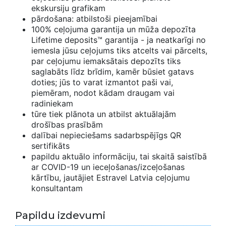
ekskursiju grafikam
pārdošana: atbilstoši pieejamībai
100% ceļojuma garantija un mūža depozīta
Lifetime deposits™ garantija - ja neatkarīgi no
iemesla jūsu ceļojums tiks atcelts vai pārcelts,
par ceļojumu iemaksātais depozīts tiks
saglabāts līdz brīdim, kamēr būsiet gatavs
doties; jūs to varat izmantot paši vai,
piemēram, nodot kādam draugam vai
radiniekam
tūre tiek plānota un atbilst aktuālajām
drošības prasībām
dalībai nepieciešams sadarbspējīgs QR
sertifikāts
papildu aktuālo informāciju, tai skaitā saistībā
ar COVID-19 un ieceļošanas/izceļošanas
kārtību, jautājiet Estravel Latvia ceļojumu
konsultantam
Papildu izdevumi