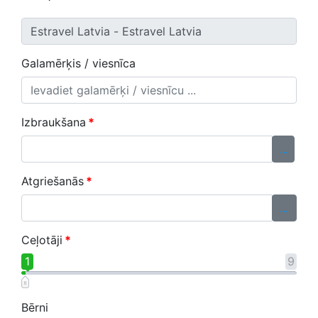
Galamērķis / viesnīca
Izbraukšana
*
...
Atgriešanās
*
...
Ceļotāji
*
1
9
Bērni