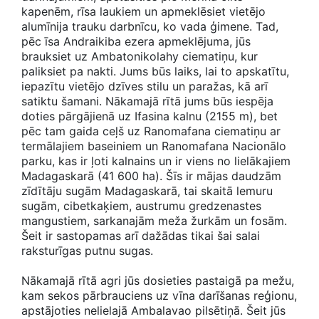
kapenēm, rīsa laukiem un apmeklēsiet vietējo
alumīnija trauku darbnīcu, ko vada ģimene. Tad,
pēc īsa Andraikiba ezera apmeklējuma, jūs
brauksiet uz Ambatonikolahy ciematiņu, kur
paliksiet pa nakti. Jums būs laiks, lai to apskatītu,
iepazītu vietējo dzīves stilu un paražas, kā arī
satiktu šamani. Nākamajā rītā jums būs iespēja
doties pārgājienā uz Ifasina kalnu (2155 m), bet
pēc tam gaida ceļš uz Ranomafana ciematiņu ar
termālajiem baseiniem un Ranomafana Nacionālo
parku, kas ir ļoti kalnains un ir viens no lielākajiem
Madagaskarā (41 600 ha). Šīs ir mājas daudzām
zīdītāju sugām Madagaskarā, tai skaitā lemuru
sugām, cibetkaķiem, austrumu gredzenastes
mangustiem, sarkanajām meža žurkām un fosām.
Šeit ir sastopamas arī dažādas tikai šai salai
raksturīgas putnu sugas.
Nākamajā rītā agri jūs dosieties pastaigā pa mežu,
kam sekos pārbrauciens uz vīna darīšanas reģionu,
apstājoties nelielajā Ambalavao pilsētiņā. Šeit jūs