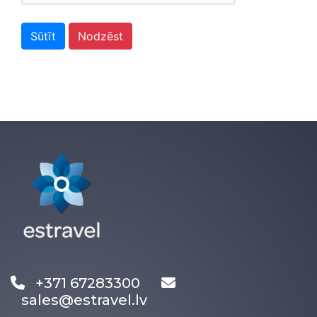
Sūtīt
Nodzēst
+371 67283300
sales@estravel.lv