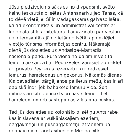
Jūsu piedzīvojums sāksies no divpadsmit svēto
kalnu ieskautās pilsētas Antananarivu jeb Tanas, kā
to dēvē vietējie. Šī ir Madagaskaras galvaspilsēta,
kā arī ekonomiskais un administratīvai centrs ar
koloniālā stila arhitektūru. Lai uzzinātu par vēsturi
un interesantākajām vietām pilsētā, apmeklējiet
vietējo tūrisma informācijas centru. Nākamajā
dienā jūs dosieties uz Andasibe-Mantadia
nacionālo parku, kura viena no daļām ir veltīta
lemuru aizsardzībai. Pēc izvēles varēsiet apmeklēt
arī privāto Peyrieras rezervētu, kur redzēsiet
lemurus, hameleonus un gekonus. Nākamās dienas
jūs pavadīsiet pārgājienos pa lietus mežu, kas ir arī
dabiskā indri jeb babakoto lemuru vide. Šeit
mitinās arī citi diennakts un nakts lemuri, lieli
hameleoni un reti sastopamās zilās boa čūskas.
Tad jūs dosieties uz koloniālo pilsētiņu Antsirabe,
kas ir slavena ar vulkāniskajiem ezeriem,
dārgakmeņu un pusdārgakmeņu atradnēm un
darinājumiem, apstāsities pie Merina cilts