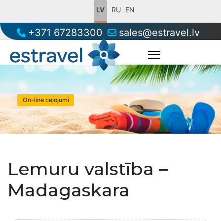
LV
RU
EN
+371 67283300
sales@estravel.lv
On-line ceļojumi
Lemuru valstība –
Madagaskara