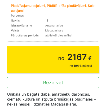
Piedzīvojumu ceļojumi, Pēdējā brīža piedāvājumi, Solo
ceļojumi
Personas
1
Naktis
13
Izbraukšana no
Antananarivu
Valsts
Madagaskara
Pārdošanas periods
atbilstoši pieeamībai
15% rezervējot līdz 31.08.
2167
no
€
no
104
€/mēnesī
Rezervēt
Unikāla un bagāta daba, amatnieku darbnīcas,
ciematu kultūra un atpūta brīnišķīgās pludmalēs –
nekas nespēj līdzināties Madagaskarai.