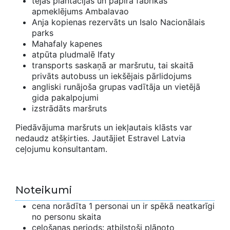
tējas plantācijas un papīra fabrikas
apmeklējums Ambalavao
Anja kopienas rezervāts un Isalo Nacionālais
parks
Mahafaly kapenes
atpūta pludmalē Ifaty
transports saskaņā ar maršrutu, tai skaitā
privāts autobuss un iekšējais pārlidojums
angliski runājoša grupas vadītāja un vietējā
gida pakalpojumi
izstrādāts maršruts
Piedāvājuma maršruts un iekļautais klāsts var
nedaudz atšķirties. Jautājiet Estravel Latvia
ceļojumu konsultantam.
Noteikumi
cena norādīta 1 personai un ir spēkā neatkarīgi
no personu skaita
ceļošanas periods: atbilstoši plānoto