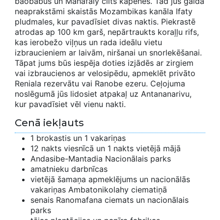
baobabus un Mahafaly cilts kapenes. Tad jūs gaida
neaprakstāmi skaistās Mozambikas kanāla Ifaty
pludmales, kur pavadīsiet divas naktis. Piekrastē
atrodas ap 100 km garš, nepārtraukts koraļļu rifs,
kas ierobežo viļņus un rada ideālu vietu
izbraucieniem ar laivām, niršanai un snorlekēšanai.
Tāpat jums būs iespēja doties izjādēs ar zirgiem
vai izbraucienos ar velosipēdu, apmeklēt privāto
Reniala rezervātu vai Ranobe ezeru. Ceļojuma
noslēgumā jūs lidosiet atpakaļ uz Antananarivu,
kur pavadīsiet vēl vienu nakti.
Cenā iekļauts
1 brokastis un 1 vakariņas
12 nakts viesnīcā un 1 nakts vietējā mājā
Andasibe-Mantadia Nacionālais parks
amatnieku darbnīcas
vietējā šamaņa apmeklējums un nacionālās
vakariņas Ambatonikolahy ciematiņā
senais Ranomafana ciemats un nacionālais
parks