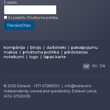
E-pasts
Es piekrītu
Privātuma politika
Pierakstīties
kompānija
|
birojs
|
darbinieki
|
pakalpojumu
maksa
|
privātuma politika
|
pārdošanas
noteikumi
|
logo
|
lapas karte
LV
RU
EN
© 2026
Estravel
+371 67283300 |
info@estravel.lv
Independently owned and operated by Estravel Latvia
IATA: 67320035