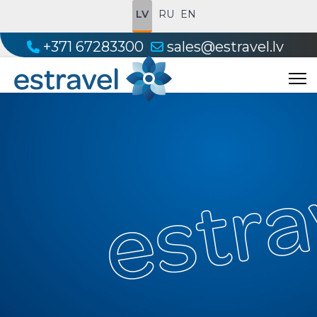
LV
RU
EN
+371 67283300
sales@estravel.lv