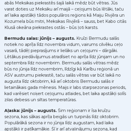
abās Meksikas piekrastēs šajā laikā mēdz būt vētras. Jūs
varat doties uz Meksiku arī maijā – ceļojumi būs lētāki, taču
arī laika apstākļi tādos populāros reģions kā Maiju Rivjēra un
Kozumela būs mitri, Meksikas Rivjērā – sauss, bet Kabo citās
Klusā okeāna piekrastes ostās – būs ļoti karsts.
Bermudu salas: jūnijs – augusts.
Kruīzi Bermudu salās
notiek no aprīļa līdz novembra vidum, vairums cilvēku ceļo
vasarā, tādēļ pieprasījums ir lielāks un ceļojumi – dārgāki.
Lētākus piedāvājumus atradīsiet no aprīļa līdz jūnijam un no
septembra līdz novembrim. Bermudu salās vētras mēdz
būs no jūnija līdz novembrim, līdzīgi kā Karību reģionā un
ASV austrumu piekrastē, taču salās vētras var būt laikā no
augusta līdz oktobrim, kā arī oktobris Bermudu salās ir
lietainākais gada mēnesis. Maijs ir labs starpsezonas periods,
kad varēsiet noķert ceļojumu atlaides, bet laika apstākļi solīs
zilas debesis un siltas temperatūras.
Aļaska: jūnijs – augusts.
Šim reģionam ir īsa kruīzu
sezona, kas sākas aprīļa beigās un turpinās līdz oktobrim.
Populārākā sezona ir no jūnija līdz augustam, kad laika
apstākļi ir patīkamākie. Šī ir arī atvaļinājumu sezona, kad