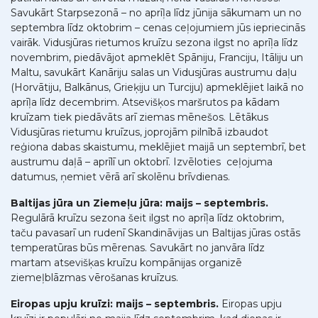
Savukārt Starpsezonā – no aprīļa līdz jūnija sākumam un no
septembra līdz oktobrim – cenas ceļojumiem jūs iepriecinās
vairāk. Vidusjūras rietumos kruīzu sezona ilgst no aprīļa līdz
novembrim, piedāvājot apmeklēt Spāniju, Franciju, Itāliju un
Maltu, savukārt Kanāriju salas un Vidusjūras austrumu daļu
(Horvātiju, Balkānus, Grieķiju un Turciju) apmeklējiet laikā no
aprīļa līdz decembrim. Atsevišķos maršrutos pa kādam
kruīzam tiek piedāvāts arī ziemas mēnešos. Lētākus
Vidusjūras rietumu kruīzus, joprojām pilnībā izbaudot
reģiona dabas skaistumu, meklējiet maijā un septembrī, bet
austrumu daļā – aprīlī un oktobrī. Izvēloties ceļojuma
datumus, ņemiet vērā arī skolēnu brīvdienas.
Baltijas jūra un Ziemeļu jūra: maijs – septembris.
Regulārā kruīzu sezona šeit ilgst no aprīļa līdz oktobrim,
taču pavasarī un rudenī Skandināvijas un Baltijas jūras ostās
temperatūras būs mērenas. Savukārt no janvāra līdz
martam atsevišķas kruīzu kompānijas organizē
ziemeļblāzmas vērošanas kruīzus.
Eiropas upju kruīzi: maijs – septembris.
Eiropas upju