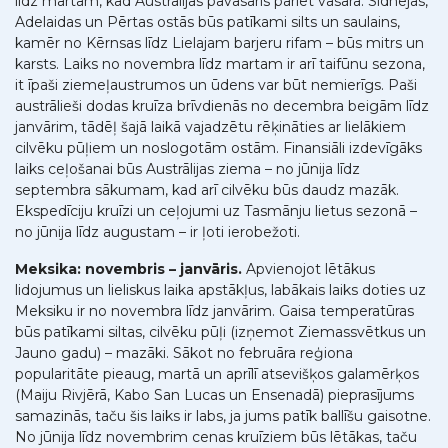
līdz martam, kad Austrālijas pavasaris pāriet vasarā. Sidnejas,
Adelaidas un Pērtas ostās būs patīkami silts un saulains,
kamēr no Kērnsas līdz Lielajam barjeru rifam – būs mitrs un
karsts. Laiks no novembra līdz martam ir arī taifūnu sezona,
it īpaši ziemeļaustrumos un ūdens var būt nemierīgs. Paši
austrālieši dodas kruīza brīvdienās no decembra beigām līdz
janvārim, tādēļ šajā laikā vajadzētu rēķināties ar lielākiem
cilvēku pūļiem un noslogotām ostām. Finansiāli izdevīgāks
laiks ceļošanai būs Austrālijas ziema – no jūnija līdz
septembra sākumam, kad arī cilvēku būs daudz mazāk.
Ekspedīciju kruīzi un ceļojumi uz Tasmānju lietus sezonā –
no jūnija līdz augustam – ir ļoti ierobežoti.
Meksika: novembris – janvāris.
Apvienojot lētākus
lidojumus un lieliskus laika apstākļus, labākais laiks doties uz
Meksiku ir no novembra līdz janvārim. Gaisa temperatūras
būs patīkami siltas, cilvēku pūļi (izņemot Ziemassvētkus un
Jauno gadu) – mazāki. Sākot no februāra reģiona
popularitāte pieaug, martā un aprīlī atsevišķos galamērķos
(Maiju Rivjērā, Kabo San Lucas un Ensenadā) pieprasījums
samazinās, taču šis laiks ir labs, ja jums patīk ballīšu gaisotne.
No jūnija līdz novembrim cenas kruīziem būs lētākas, taču