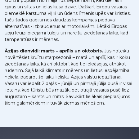
kruīzi ir populāri no maija līdz septembrim, kad dienas ir
garas un siltas un ielās kūsā dzīve. Dažkārt Eiropu vasarās
piemeklē karstuma viļņi un ūdens līmenis upēs var kristies,
taču šādos gadījumos daudzas kompānijas piedāvā
alternatīvas - izbraucienus ar motorlaivām. Lētāki Eiropas
upju kruīzi pieejami tulpju un narcišu ziedēšanas laikā, kad
temperatūras ir mērenas.
Āzijas dienvidi: marts – aprīlis un oktobris.
Jūs noteikti
novērtēsiet kruīzu starpsezonā – matā un aprīlī, kas ir koku
ziedēšanas laiks, kā arī oktobrī, kad tie iekrāsojas, atnākot
rudenim. Šajā laikā klimats ir mērens un lietus iespējamība
neliela, padarot šo laiku lielisku Āzijas valstu iepazīšanai.
Vasaru var iedalīt 2 daļās – jūnijā un pirmajā jūlija pusē ir visai
lietains, kad tūristu būs mazāk, bet otrajā vasaras pusē līdz
augustam – karsts un mitrs. Savukārt lielākais pieprasījums
šiem galamērķiem ir tuvāk ziemas mēnešiem.