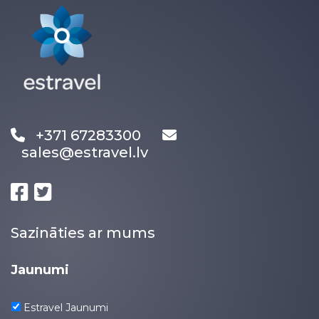
+371 67283300
sales@estravel.lv
Sazināties ar mums
Jaunumi
Estravel Jaunumi