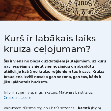
Kurš ir labākais laiks
kruīza ceļojumam?
Šīs ir viens no biežāk uzdotajiem jautājumiem, uz kuru
nav iespējams sniegt viennozīmīgu un absolūtu
atbildi, jo katrā no kruīzu reģioniem tas ir savs. Kruīza
brauciena izvēli nosaka gan sezona, gan tas, kāds ir
jūsu plānotais budžets.
Informācijai ir vispārīgs raksturs. Materiāls balstīts uz
Cruisecritic.com
Vairumam tūrisma reģionu ir trīs sezonas –
karstā
(high)