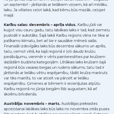
un septembrī – jārēķinās ar lielākiem viļņiem, kā arī mitrāku
laiku. Ja vēlaties ceļot laikā, kad bērnu būs mazāk, ceļojiet
maijā.
Karību salas: decembris – aprīļa vidus.
Karību jūrā var
kuģot visu cauru gadu, taču labākais laiks ir tad, kad ziemeļu
puslodē ir aukstāks. Šajā laikā Karību reģions vilina ne tikai ar
patīkamo klimatu, bet arī šie ir sausākie mēneši salās.
Finansiāli izdevīgāks laiks būs decembra sākums un aprīlis,
taču, ņemot vērā, ka šajā reģionā ir ļoti daudz kruīzu
piedāvājumu, vienmēr ir vērts painteresēties par kruīziem
dažādām budžeta kategorijām. Lētākais laiks kruīzam šajā
reģionā būs vasaras beigas un rudens sākums, taču tad ir
jārēķinās ar lielāku vētru iespējamību, tādēļ kruīza maršruts
var tiks mainīts, to var atcelt vai pārcelt ar lielāku
iespējamību. Ģimenes ar bērniem ir iecienījušas atpūtu
Karību reģionā no jūnija beigām līdz augustam, kā arī
skolēnu brīvdienās.
Austrālija: novembris – marts.
Austrālijas piekrastes
apceļošanai labākais laiks būs laiks no novembra otrās puses