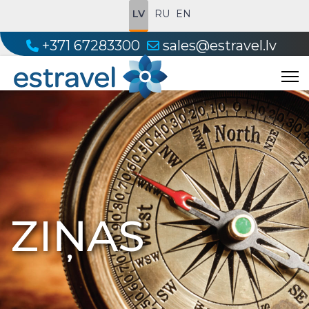
LV
RU
EN
+371 67283300
sales@estravel.lv
ZIŅAS