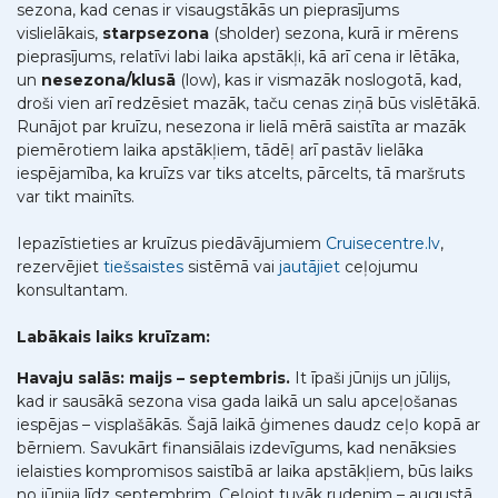
sezona, kad cenas ir visaugstākās un pieprasījums
vislielākais,
starpsezona
(sholder) sezona, kurā ir mērens
pieprasījums, relatīvi labi laika apstākļi, kā arī cena ir lētāka,
un
nesezona/klusā
(low), kas ir vismazāk noslogotā, kad,
droši vien arī redzēsiet mazāk, taču cenas ziņā būs vislētākā.
Runājot par kruīzu, nesezona ir lielā mērā saistīta ar mazāk
piemērotiem laika apstākļiem, tādēļ arī pastāv lielāka
iespējamība, ka kruīzs var tiks atcelts, pārcelts, tā maršruts
var tikt mainīts.
Iepazīstieties ar kruīzus piedāvājumiem
Cruisecentre.lv
,
rezervējiet
tiešsaistes
sistēmā vai
jautājiet
ceļojumu
konsultantam.
Labākais laiks kruīzam:
Havaju salās: maijs – septembris.
It īpaši jūnijs un jūlijs,
kad ir sausākā sezona visa gada laikā un salu apceļošanas
iespējas – visplašākās. Šajā laikā ģimenes daudz ceļo kopā ar
bērniem. Savukārt finansiālais izdevīgums, kad nenāksies
ielaisties kompromisos saistībā ar laika apstākļiem, būs laiks
no jūnija līdz septembrim. Ceļojot tuvāk rudenim – augustā