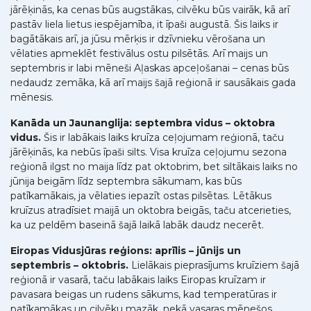
jārēķinās, ka cenas būs augstākas, cilvēku būs vairāk, kā arī
pastāv liela lietus iespējamība, it īpaši augustā. Šis laiks ir
bagātākais arī, ja jūsu mērķis ir dzīvnieku vērošana un
vēlaties apmeklēt festivālus ostu pilsētās. Arī maijs un
septembris ir labi mēneši Aļaskas apceļošanai – cenas būs
nedaudz zemāka, kā arī maijs šajā reģionā ir sausākais gada
mēnesis.
Kanāda un Jaunanglija: septembra vidus – oktobra
vidus.
Šis ir labākais laiks kruīza ceļojumam reģionā, taču
jārēķinās, ka nebūs īpaši silts. Visa kruīza ceļojumu sezona
reģionā ilgst no maija līdz pat oktobrim, bet siltākais laiks no
jūnija beigām līdz septembra sākumam, kas būs
patīkamākais, ja vēlaties iepazīt ostas pilsētas. Lētākus
kruīzus atradīsiet maijā un oktobra beigās, taču atcerieties,
ka uz peldēm baseinā šajā laikā labāk daudz necerēt.
Eiropas Vidusjūras reģions: aprīlis – jūnijs un
septembris – oktobris.
Lielākais pieprasījums kruīziem šajā
reģionā ir vasarā, taču labākais laiks Eiropas kruīzam ir
pavasara beigas un rudens sākums, kad temperatūras ir
patīkamākas un cilvēku mazāk, nekā vasaras mēnešos.